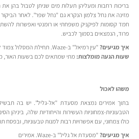
בריכות רחבות ומעליהן תעלות מים שניתן לטבול בהן את ה
מזינה את נחל צלמון הנקרא גם "נחל שפר". לאחר הביקור ב
חמד קסומות לפיקניק משפחתי או רומנטי ואפשרות להשתכ
פרוד, הנמצאים בסמוך לכביש.
איך מגיעים?
"עין רמיאל" ב-Waze. תחילת המסלול צמוד למעיין בכיוון מערב, סימון כחול. ניתן להגיע עם הרכב בצמוד למעיין
שעות הגעה מומלצות:
מתי שמתאים לכם בשעות האור, מו
משהו לאכול
בתוך אמירים נמצאת מסעדת "אל-גליל". יש בה תבשי
הטבעוניות-צמחוניות העשירות והייחודיות שלה, ביניהן הסי
כולו צמחוני, עם אפשרויות רבות למנות טבעוניות, ובפסח תו
איך מגיעים?
"מסעדת אל גליל" ב-Waze. אמירים