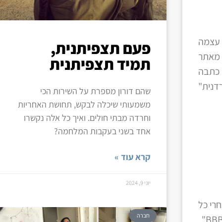
 עצמה
פעם תצפיתנית,
 מאתר
תמיד תצפיתנית
 כתבה
דנית"
שהם דורון מספרת על השירות הכי
משמעותי שיכלה לבקש, תחושת האחריות
וחרדה מבתי חולים. ואיך כל אלה נקשרו
אחד בשני בעקבות המלחמה?
קרא עוד »
יוני 9, 2024
רי כל
חברה
ההתארגנות לקראת ליל הסדר- אין ספק שמותר לכם להתפנק ואם כבר- אז עד הסוף. לא נמליץ לכם על "ג'פניקה","BBB"