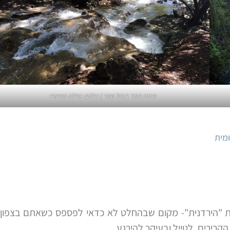
‏פינות חמד בנחל שפר | צילום: איילת טפיארו
ומית
צאת "הירדנית"- מקום שבהחלט לא כדאי לפספס כשאתם בצפון.
קרירים, לטייל ובעיקר להירגע.