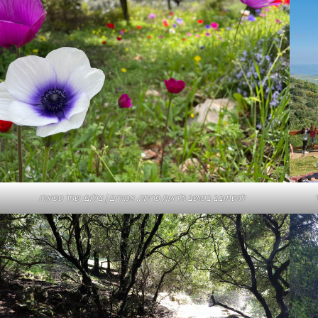
ר
להסתובב במושב ולראות פריחה. אמירים | צילום: שחר טפיארו