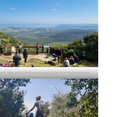
צופים מהדשא על הכנרת והגולן. מצפה כנרת אמירים | צילום: אופיר פלט