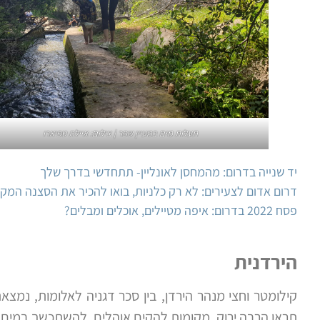
תעלות מים במעיין שפר | צילום: איילת טפיארו
יד שנייה בדרום: מהמחסן לאונליין- תתחדשי בדרך שלך
דרום אדום לצעירים: לא רק כלניות, בואו להכיר את הסצנה המק
פסח 2022 בדרום: איפה מטיילים, אוכלים ומבלים?
הירדנית
קילומטר וחצי מנהר הירדן, בין סכר דגניה לאלומות, נמ
תראו הרבה ירוק, מקומות להקים אוהלים, להשתכשך במים ה