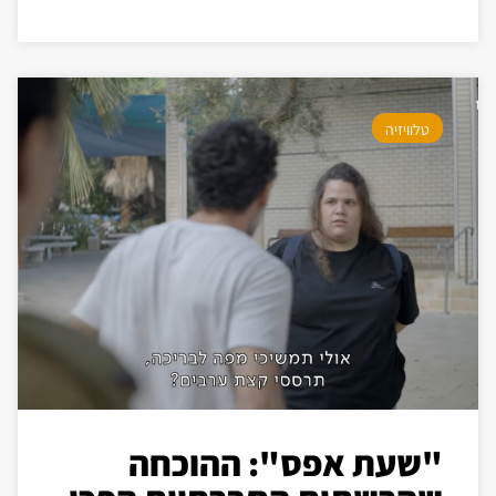
טלוויזיה
"שעת אפס": ההוכחה