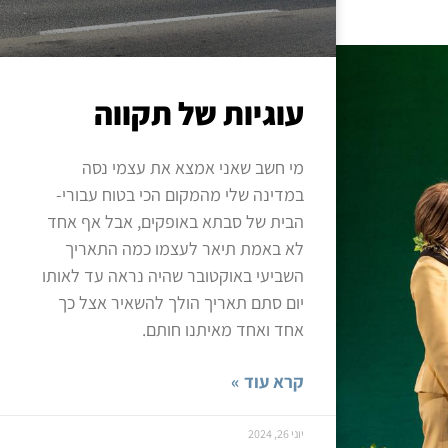
עוגיות של תקווה
מי חשב שאני אמצא את עצמי נסה
במדינה שלי מהמקום הכי בטוח עבורי-
הבית של סבתא באופקים, אבל אף אחד
לא באמת תיאר לעצמו כמה התאריך
השביעי באוקטובר שהיה נראה עד לאותו
יום סתם תאריך הולך להשאיר אצל כך
אחד ואחד מאיתנו חותם.
קרא עוד »
יוני 26, 2024