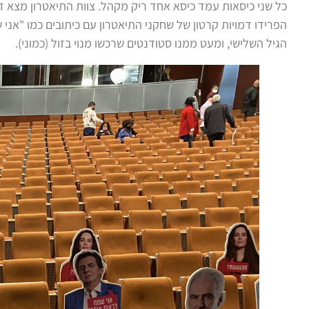
כל שני כיסאות עמד כיסא אחד ריק מקהל. צוות התיאטרון מצא ד
הפרידו דמויות קרטון של שחקני התיאטרון עם כיתובים כמו "אני 
הגיל השלישי, ומעט ממנו סטודנטים שרכשו מנוי בזול (כמוני).