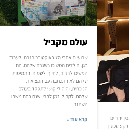
עולם מקביל
שבועיים אחרי ה7 באוקטובר חזרתי לעבוד
בגן. הילדים המשיכו בשגרה שלהם. הם
המשיכו לרקוד, לחייך ולשמוח. התמימות
שלהם לא התכתבה עם המציאות
הנוכחית, והיה לי קושי לתפקד בעולם
שלהם. לקח לי זמן להבין שגם בהם משהו
השתנה
ן יהודים
קרא עוד »
 רקע סכסוך