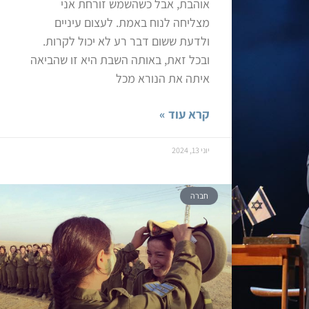
אוהבת, אבל כשהשמש זורחת אני
מצליחה לנוח באמת. לעצום עיניים
ולדעת ששום דבר רע לא יכול לקרות.
ובכל זאת, באותה השבת היא זו שהביאה
איתה את הנורא מכל
קרא עוד »
יוני 13, 2024
חברה