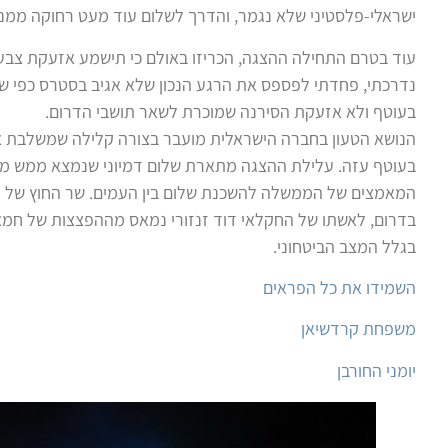
ישראלי-פלסטיני שלא נגמר, והדרך לשלום עוד מעט רחוקה ממנו
עוד בטרם התחילה ההצגה, הכריזו באולם כי תישמע אזעקת צב
נדרכתי, פחדתי לפספס את הרגע הנכון שלא אגיב בסטרס כפי ש
בעוטף ולא אזעקת הסירנה שמוכרת לשאר תושבי הדרום.
הנושא הטעון בחברה הישראלית מועבר בצורה קלילה שמשלבת א
בעוטף עזה. עלילת ההצגה מתארת שלום דמיוני שנמצא ממש מע
המאמצים של הממשלה להשכנת שלום בין העמים. שר החוץ של מד
בדרום, לאשתו של החקלאי דוד זנזורי נמאס מההפצצות של חמאס
בגלל המצב הביטחוני.
השמידו את כל הפראים
משפחת קרדשיאן
יומני החורבן