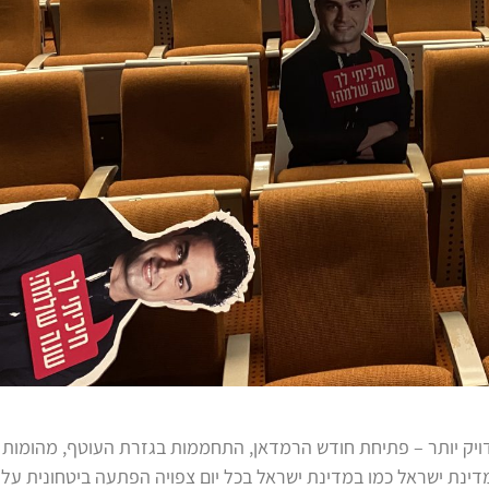
יק יותר – פתיחת חודש הרמדאן, התחממות בגזרת העוטף, מהומות בי
מדינת ישראל כמו במדינת ישראל בכל יום צפויה הפתעה ביטחונית על