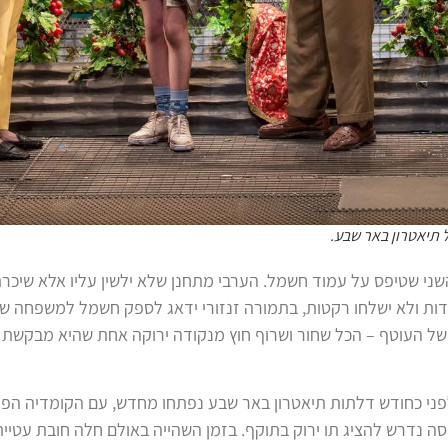
 תיאטרון באר שבע.
שני שטיפס על עמוד חשמל. הערבי מתחנן שלא ילשין עליו אלא שיכרת
שדות ולא ישלחו רקטות, בתמורה זנזורי ידאג לספק חשמל למשפחה ש
של העוטף – הכל שחור ושרוף חוץ מנקודה ירוקה אחת שהיא מבקשת 
פני כחודש דלתות תיאטרון באר שבע נפתחו מחדש, עם הקומדיה הפו
 של גיא מרוז. בכניסה נדרש להציג תו ירוק בתוקף. בזמן השהייה באולם חלה חובת עטי