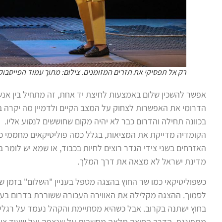
רק אל תפסיקי את תזרים המזומנים. צילום: מתוך עמוד הפייסבוק
אפשר להשכין שלום באמצעות לחיצת יד אחת, זה מתחיל בין אנש
הדרומי את האפשרות לצחוק על המצב הקיים ולדמיין מה יקרה ב
בכוונה תחילה והדרום כבר לא יהיה מקום שחוששים לנסוע אליו.
הקומדיה מדייקת את המציאות, בגלל כמה פוליטיקאים מחממי כיס
האזרחים בשני צידי הגדר רוצים לחיות בכבוד, או שמא יש לומר
מדינת ישראל לא מצאה את דרך המלך.
כשפוליטיקאי כמו שר החוץ בהצגה מטפל בעניין "השלום" בזמן שהו
לסמוך. ההצגה מקלילה את האווירה העכורה ששוררת בדרום בעש
בחוץ ישתנה בקרוב. אבל כשהיא מסתיימת והקהל נעמד על רגליו 
מתפוגגת. הדרך החוצה מלאה מחשבות על שנצפה ועל שעוד צופן