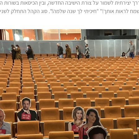
רך יצירתית לשמור על צורת הישיבה החדשה, ובין הכיסאות בשורות ה
שמח לראות אותך!" "חיכיתי לך שנה שלמה!". סוג הקהל התחלק לשניים