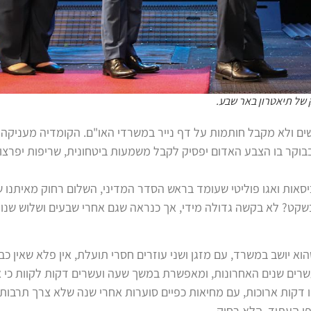
 של תיאטרון באר שבע.
ים ולא מקבל חותמות על דף נייר במשרדי האו"ם. הקומדיה מעניקה
בוקר בו הצבע האדום יפסיק לקבל משמעות ביטחונית, שריפות יפרצו
אות ואגו פוליטי שעומד בראש הסדר המדיני, השלום רחוק מאיתנו שנ
 בשקט? לא בקשה גדולה מידי, אך כנראה שגם אחרי שבעים ושלוש שנ
א יושב במשרד, עם מזגן ושני עוזרים חסרי תועלת, אין פלא שאין כב
רים שנים האחרונות, ומאפשרת במשך שעה ועשרים דקות לקוות כי א
דקות ארוכות, עם מחיאות כפיים סוערות אחרי שנה שלא צרך תרבות,
 העתיד, הלא רחוק.