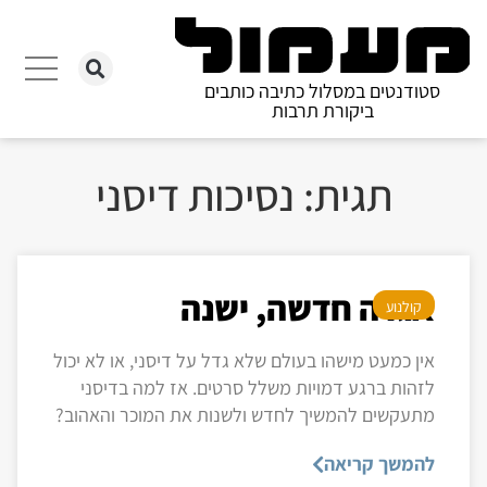
סטודנטים במסלול כתיבה כותבים
ביקורת תרבות
תגית: נסיכות דיסני
אגדה חדשה, ישנה
קולנוע
אין כמעט מישהו בעולם שלא גדל על דיסני, או לא יכול
לזהות ברגע דמויות משלל סרטים. אז למה בדיסני
מתעקשים להמשיך לחדש ולשנות את המוכר והאהוב?
להמשך קריאה