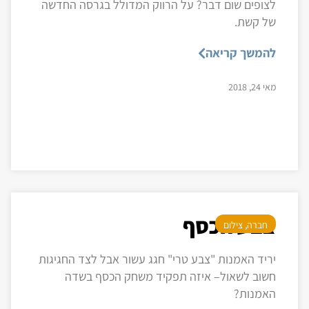
לצופים שום דבר? על הרווק המדולל בגרסה החדשה
של קשת.
להמשך קריאה
מאי 24, 2018
צבע הכסף
חברה
,
צילום
יריד האמנות "צבע טרי" חגג עשור אבל לצד החגיגות
חשוב לשאול– איזה תפקיד משחק הכסף בשדה
האמנות?