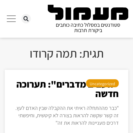
סטודנטים במסלול כתיבה כותבים
ביקורת תרבות
תגית: תמה קרודו
"העצים מדברים": תערוכה
Uncategorized
חדשה
"כבר מההתחלה ראיתי את ההקבלה שבין האדם לעץ.
זה קשר שקשה להראות בצורה לא קיטשית, וחיפשתי
דרכים מעניינות להראות את זה"