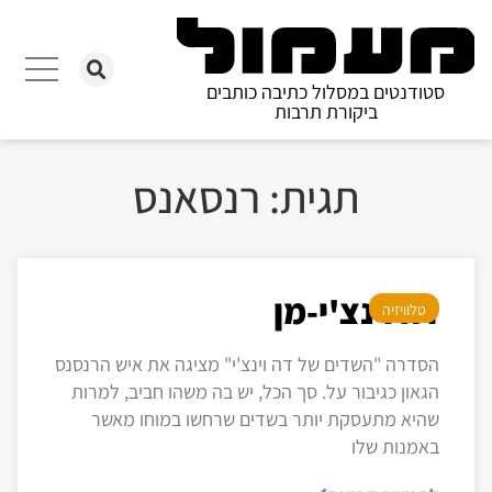
סטודנטים במסלול כתיבה כותבים
ביקורת תרבות
תגית: רנסאנס
דה וינצ'י-מן
טלוויזיה
הסדרה "השדים של דה וינצ'י" מציגה את איש הרנסנס
הגאון כגיבור על. סך הכל, יש בה משהו חביב, למרות
שהיא מתעסקת יותר בשדים שרחשו במוחו מאשר
באמנות שלו