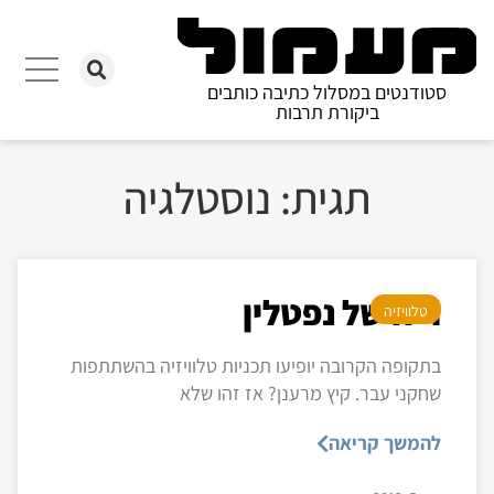
סטודנטים במסלול כתיבה כותבים
ביקורת תרבות
תגית: נוסטלגיה
ריח של נפטלין
טלוויזיה
בתקופה הקרובה יופיעו תכניות טלוויזיה בהשתתפות
שחקני עבר. קיץ מרענן? אז זהו שלא
להמשך קריאה