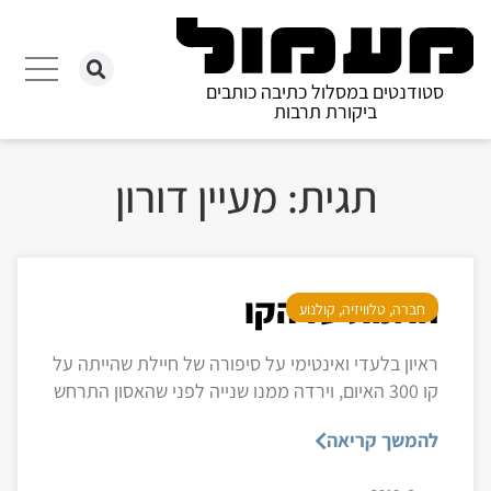
סטודנטים במסלול כתיבה כותבים
ביקורת תרבות
תגית: מעיין דורון
האמת על הקו
חברה
,
טלוויזיה
,
קולנוע
ראיון בלעדי ואינטימי על סיפורה של חיילת שהייתה על
קו 300 האיום, וירדה ממנו שנייה לפני שהאסון התרחש
להמשך קריאה