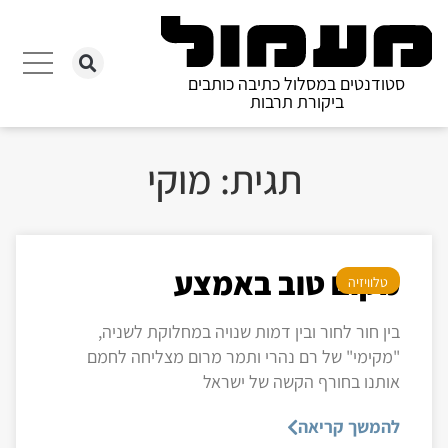
סטודנטים במסלול כתיבה כותבים
ביקורת תרבות
תגית: מוקי
מקום טוב באמצע
טלוויזיה
בין חור לחור ובין דמות שנויה במחלוקת לשניה,
"מקימי" של רם נהרי ותמר מרום מצליחה לחמם
אותנו בחורף הקשה של ישראל
להמשך קריאה