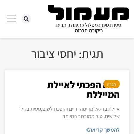
סטודנטים במסלול כתיבה כותבים
ביקורת תרבות
תגית: יחסי ציבור
למה הפכתי לאיילת
חברה
המייללת
איילת בר-אל מרימה ידיים והופכת לשובנסטית בגיל
שלושים. טור ממורמר במיוחד
להמשך קריאה