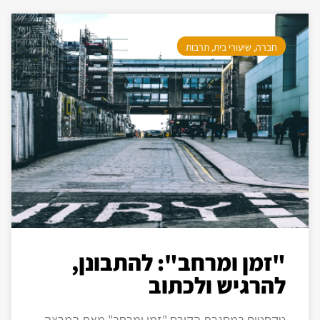
חברה
,
שיעורי בית
,
תרבות
"זמן ומרחב": להתבונן,
להרגיש ולכתוב
טקסטים במסגרת הקורס "זמן ומרחב" מאת המרצה