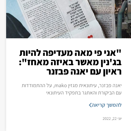
"אני פי מאה מעדיפה להיות
בג'נין מאשר באיזה מאחז":
ראיון עם יאנה פבזנר
יאנה פבזנר, עיתונאית מגזין mako, על ההתמודדות
עם הביקורת והאתגר בתפקיד העיתונאי
להמשך קריאה
יוני 22, 2022