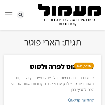
סטודנטים במסלול כתיבה כותבים
ביקורת תרבות
תגית: הארי פוטר
סוד כמוס לפרה ולסוס
חברה
,
רשת
קבוצות הווידויים צצות בכל פינה בפייסבוק בשבועות
האחרונים. סופי לבק עם מצעד הקבוצות השוות שכדאי
לכם להציץ בהן
להמשך קריאה