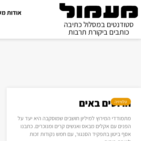
אודות מע
סטודנטים במסלול כתיבה
כותבים ביקורת תרבות
הרוסים באים
טלוויזיה
מתמודדי המירוץ למיליון חושבים שמוסקבה היא יעד על
הפנים עם אקלים מבאס ואנשים קרים ומנוכרים. כתבנו
אסף ביטון בתפקיד הסנגור, עם חמש נקודות זכות