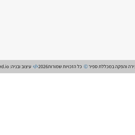
צירה והפקה במכללת ספיר
כל הזכויות שמורות
2026
עיצוב ובניה: secretchord.io