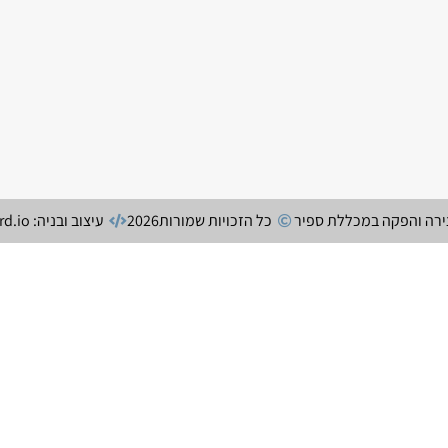
צירה והפקה במכללת ספיר
כל הזכויות שמורות
2026
עיצוב ובניה: secretchord.io