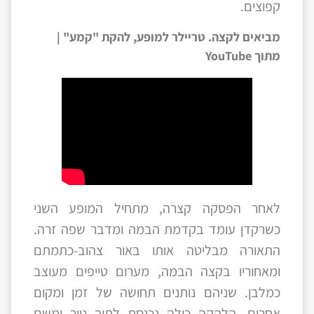
קפוצים.
מביאים לקצה. טריילר למופע, להקת "קמע" |
מתוך YouTube
לאחר הפסקה קצרה, מתחיל המופע השני
כשרקדן עומד בקדמת הבמה ומדבר שפה זרה.
התאורה מבליטה אותו באור צהוב-כתמתם
ומאחוריו בקצה הבמה, מערום טייפים מעוצב
כמלבן. שניהם נותנים תחושה של זמן ומקום
אחרים. הלהקה כולה נכנסת לתוך טור ומשם