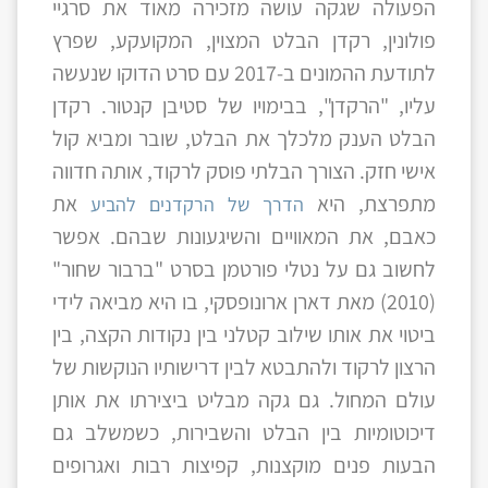
הפעולה שגקה עושה מזכירה מאוד את סרגיי
פולונין, רקדן הבלט המצוין, המקועקע, שפרץ
לתודעת ההמונים ב-2017 עם סרט הדוקו שנעשה
עליו, "הרקדן", בבימויו של סטיבן קנטור. רקדן
הבלט הענק מלכלך את הבלט, שובר ומביא קול
אישי חזק. הצורך הבלתי פוסק לרקוד, אותה חדווה
מתפרצת, היא
את
הדרך של הרקדנים להביע
כאבם, את המאוויים והשיגעונות שבהם. אפשר
לחשוב גם על נטלי פורטמן בסרט "ברבור שחור"
(2010) מאת דארן ארונופסקי, בו היא מביאה לידי
ביטוי את אותו שילוב קטלני בין נקודות הקצה, בין
הרצון לרקוד ולהתבטא לבין דרישותיו הנוקשות של
עולם המחול. גם גקה מבליט ביצירתו את אותן
דיכוטומיות בין הבלט והשבירות, כשמשלב גם
הבעות פנים מוקצנות, קפיצות רבות ואגרופים