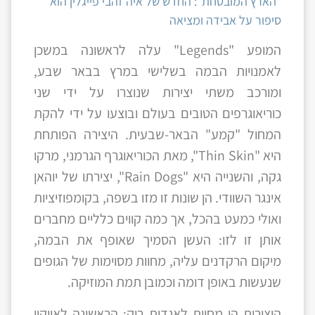
"הארץ המובטחת": החדש של איה זהבי פייגלין הוא
סיפור על אבידה ומציאה
המופע "Legends" עלה לראשונה במשכן
לאמנויות הבמה בשלישי במרץ בבאר שבע,
ומורכב משתי יצירות שנוצרו על ידי שני
כוריאוגרפים הטובים בעולם ובוצעו על ידי להקת
המחול "קמע" הבאר-שבעית. היצירה הפותחת
היא "Thin Skin", מאת הכוריאוגרף הגרמני, מרקו
גקה, והשנייה היא "Rain Dogs", יצירתו של יוהאן
אינגר השוודי. הן שונות זו מזו בשפה, בקומפוזיציות
ואולי כמעט בהכל, אך כמה קווים כלליים מחברים
אותן זו לזו: העשן הסמיך שאופף את הבמה,
מיקום הרקדנים עליה, מחוות מסוימות של הגופים
שנעשות באופן דומה וכמובן תמת המוזיקה.
היצירות הן מחוות לאגדות רוק: הראשונה לאייקון