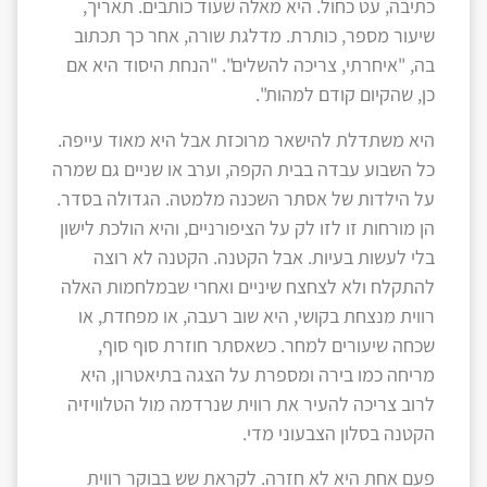
כתיבה, עט כחול. היא מאלה שעוד כותבים. תאריך,
שיעור מספר, כותרת. מדלגת שורה, אחר כך תכתוב
בה, "איחרתי, צריכה להשלים". "הנחת היסוד היא אם
כן, שהקיום קודם למהות".
היא משתדלת להישאר מרוכזת אבל היא מאוד עייפה.
כל השבוע עבדה בבית הקפה, וערב או שניים גם שמרה
על הילדות של אסתר השכנה מלמטה. הגדולה בסדר.
הן מורחות זו לזו לק על הציפורניים, והיא הולכת לישון
בלי לעשות בעיות. אבל הקטנה. הקטנה לא רוצה
להתקלח ולא לצחצח שיניים ואחרי שבמלחמות האלה
רווית מנצחת בקושי, היא שוב רעבה, או מפחדת, או
שכחה שיעורים למחר. כשאסתר חוזרת סוף סוף,
מריחה כמו בירה ומספרת על הצגה בתיאטרון, היא
לרוב צריכה להעיר את רווית שנרדמה מול הטלוויזיה
הקטנה בסלון הצבעוני מדי.
פעם אחת היא לא חזרה. לקראת שש בבוקר רווית