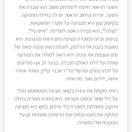
השער הראשי. חייבת להתרחק משם. היא עוברת את
השער, יורדת ברחוב הראשי. יש לה בחילה מחניקה.
בקיוסק קטן היא מצביעה על מקרר המשקאות.
"קולה?", היא מנידה ראשה לשלילה. "אייס טי?".
בניסיון רביעי המוכרת מציעה מים ורווית מהנהנת. היא
נשענת בגבה אל הדלפק, לוגמת כמות קטנה מאוד של
מים ועוצמת את עיניה. היא רואה למולה את המודעה
שיתלו על דלת האולם הכבדה. בצער רב אנו מודיעים
על לכתו בטרם עת של הד"ר אבנר קליין. הותיר אחריו
אישה, ילדים. ואני. מה איתי.
רווית פוקחת את עיניה בקושי. מבטה המטושטש נופל
על דלי שחור ובתוכו מטריות. היא בוחרת מטריה גדולה
וירוקה, ומשלמת למוכרת בלי מילים. בחוץ היא מוציאה
מתיקה את העט הכחול ואת הרשימה ומותחת קו על
הכוכבית של המטריה.