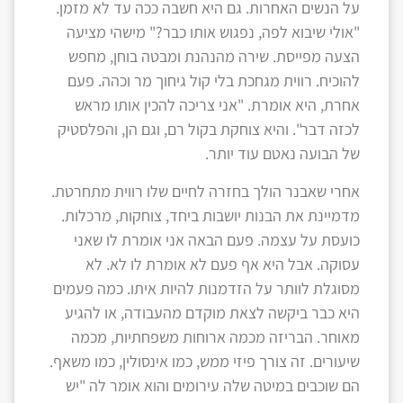
על הנשים האחרות. גם היא חשבה ככה עד לא מזמן.
"אולי שיבוא לפה, נפגוש אותו כבר?" מישהי מציעה
הצעה מפייסת. שירה מהנהנת ומבטה בוחן, מחפש
להוכיח. רווית מגחכת בלי קול גיחוך מר וכהה. פעם
אחרת, היא אומרת. "אני צריכה להכין אותו מראש
לכזה דבר". והיא צוחקת בקול רם, וגם הן, והפלסטיק
של הבועה נאטם עוד יותר.
אחרי שאבנר הולך בחזרה לחיים שלו רווית מתחרטת.
מדמיינת את הבנות יושבות ביחד, צוחקות, מרכלות.
כועסת על עצמה. פעם הבאה אני אומרת לו שאני
עסוקה. אבל היא אף פעם לא אומרת לו לא. לא
מסוגלת לוותר על הזדמנות להיות איתו. כמה פעמים
היא כבר ביקשה לצאת מוקדם מהעבודה, או להגיע
מאוחר. הבריזה מכמה ארוחות משפחתיות, מכמה
שיעורים. זה צורך פיזי ממש, כמו אינסולין, כמו משאף.
הם שוכבים במיטה שלה עירומים והוא אומר לה "יש