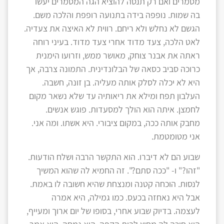
מסמרים ואם רק תנסה להוציא הגה המסמרים יעשו
בה שמות. נופפה בידה בתנועה רופפת והלכה משם.
הגשם לא נחלש ולא ריחם. רווית לא האיצה את צעדיה.
לאט הלכה, צעד מדוד אחרי צעד מדוד. בעיני רוחה
ראתה את אבנר צוחק, מאושר ממש, וזרועו הימנית
כרוכה סביב כסאה של הבלונדינית. התמונה צרבה, אך
היא לא יכלה לסלק אותה מעליה. בן זונה, חשבה.
העלבון תפח ומילא את ריאותיה עד שלא נשאר מקום
לחמצן. איתה הוא הולך למסעדות. פוגש אנשים.
מחבק אותה ככה, במקום ציבורי. היא אשתו. ומה אני.
אני מטומטמת.
שבוע הם לא דיברו. הוא התקשר הרבה ושלח הודעות.
"זהו?" ו- "ככה סתם?". זה החמיא לה שהוא המשיך
לנסות. הוכחה קטנה ומנצחת שהיא חשובה לו באמת.
אבל היא נאחזה בכעס. כמו גמילה, היא אמרה
לעצמה. בדיוק שבוע אחרי, בסופו של יום ארוך ומעייף,