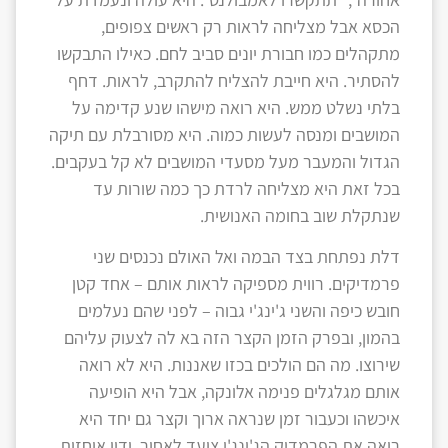
הכסא אבל מצליחה לראות רק ראשים צפופים,
מתקהלים כמו חבורת יונים סביב לחם. כאילו התבקשו
להסתיר. היא חייבת להצליח להתקרב, לראות. דחף
בלתי נשלט ממש. היא רואה מישהו שנע קדימה על
המושבים ומנסה לעשות כמוה. היא מסורבלת עם תיקה
הגדול והמעבר מעל מסעדי המושבים לא קל בעקבים.
בכל זאת היא מצליחה לרדת כך כמה שורות עד
שנתקלת שוב בחומה האנושית.
דלת נפתחת בצד הבמה ואל האולם נכנסים שני
פרמדיקים. רווית מספיקה לראות אותם – אחד קטן
חובש כיפה והשני ג'ינג'י גבוה – לפני שהם נעלמים
בהמון, ובפרק הזמן הקצר הזה בא לה לצעוק עליהם
שירוצו. מה הם הולכים בכזו שאננות. היא לא רואה
אותם מגלגלים פנימה אלונקה, אבל היא הופיעה
איכשהו וכעבור זמן שנראה ארוך וקצר גם יחד היא
רואה את הפרמדיק הג'ינג'י צועד לאחור, ידיו אוחזות