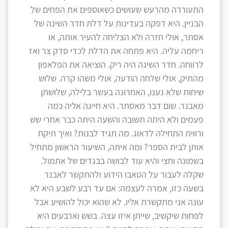
התעוררה מהרעש שעושים כשאוספים את הפחים של
הבניין. היא דפקה בעדינות על דלת חדר השינה של
אסתר, אולי חזרה ולא הצליחה להעיר אותה, או
ריחמה עליה. היא פתחה את הדלת לכדי סדק צר ואז
לרווחה. חדר השינה היה ריק. הוציאה את הפלאפון
מהתיק, אולי שלחה הודעה, אולי משהו קרה. שלוש
שיחות שלא נענו, האחרונה בעשר בלילה, שלושתן
מאבנר. שום דבר מאסתר. היא חייגה אליה כמה
פעמים ולא היתה תשובה והשעה היתה כבר אחרי שש
ורווית התחילה לדאוג. מה תגיד לבנות? ואיך תיקח
אותן לבית הספר? ומה איתה, השיעור הראשון מתחיל
בשמונה וחצי והיא עוד לבושה בבגדים של אתמול.
שקלה לעבור על הטאבו הידוע ולהתקשר לאבנר
בשעה כזו, אמרה לעצמה: אם עד רבע לשבע היא לא
עונה אני מתקשרת אליו. לא שהוא יכול להושיע אבל
לפחות שיקשיב, שייתן איזו עצה. בשש וארבעים היא