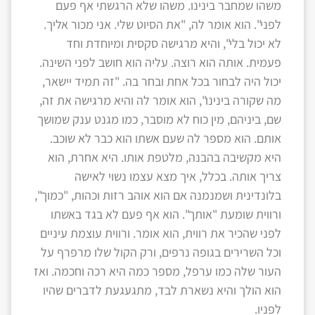
משהו שמחבר בינינו. משהו שלא הרגשתי אף פעם
לפני". הוא אומר לה, "את הסיוט שלי. אני מכור אליך.
לא יכול בלי", והיא מרגישה סקסית ומיוחדת וחד
פעמית. אותה הוא רוצה. עליה הוא חושב לפני השינה.
יכול היה לבחור בכל אחת ובחר בה. "זה תמיד יישאר,
מה שקורה בינינו", הוא אומר לה והיא מרגישה את זה,
שם, ביניהם, מין כוח לא מוסבר, כמו מגנט ענק שמושך
אותם. הוא מספר לה שעם אשתו הוא כבר לא שוכב.
היא מקשיבה בהבנה, מלטפת אותו. היא אחרת, הוא
צריך אותה. בכלל, איך מצא עצמו נשוי לאישה
בלונדינית ושמנמנה אם הוא אוהב רזות וכהות, "כמוך",
ורווית שומעת "אותך". הוא אף פעם לא בגד באשתו
לפני שהכיר את רווית, הוא אומר. ורווית עוצמת עיניים
וכל השרירים בגופה נרפים, ורק הקול שלו מרפרף על
העור שלה כמו ערפל, מספר כמה היא רכה וחכמה. ואז
הוא הולך והיא נשארת לבד, מתגעגעת לדברים שהיו
לפניו.