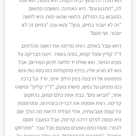
הוא חיכה לה מחוץ לבית הקפה. היא נמסה. הוא אמר
לה, "מתגעגעים". היא האמינה. כששכבו פתאום
התגבשו בה המילים. הלוואי שהוא ימות. היא לחשה
"זה לא יעבור בחיים, נכון?" והוא ענה "בחיים זה לא
יעבור. אף פעם".
רחש עובר באולם. רווית מרימה את ראשה מהדפים.
ד"ר קליין עומד קפוא, בוהה באוויר. זיעה מבריקה על
מצחו החיוור. הוא שולח יד חלשה לכיוון הפודיום, אבל
הוא לא מגיע אליו. ברכיו מתקפלות כמו כסא נוח והוא
מתמוטט אל הרצפה במין הילוך איטי, יורד על ברכיו
כמו מתחנן על נפשו. מישהו צועק, "ד"ר קליין!" ומישהו
אחר, "תביאו מים". בבת אחת כולם קמים, נדחקים
קדימה. רווית אוספת את דבריה במהירות. מתרוממת
על קצות אצבעותיה, אולי תצליח לראות מה הולך שם.
היא מנסה לפלס דרכה קדימה, אבל המעבר חסום
לגמרי. סטודנטים נאמנים צועקים מכל עבר. "תתרחקו
אחורה", "תתקשרו לאמבולנס". היא עולה ונעמדת על