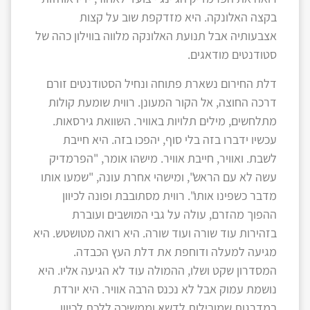
בקצה האלונקה. היא מזדקפת שוב על קצות
אצבעותיה אבל תנועת האלונקה מלווה בווילון כהה של
סטודנטים מודאגים.
דלת החירום נשארת פתוחה ונחיל הסטודנטים זורם
דרכה החוצה, אל הקור המעונן. רווית שומעת קולות
מתלחשים, מילים תלויות באוויר. השוואת גירסאות.
עכשיו ידברו בזה בלי סוף, יהפכו בזה. היא חייבת
לשבת. ואוויר, חייבת אוויר. מישהו אומר, "הפרמדיק
עשה לא עם הראש", ומישהי אחרת עונה, "שמעו אותו
מדבר כשפינו אותו". רווית מסתובבת ופונה לכיוון
ההפוך מהזרם, עולה על גבי המושבים ועוברת
בזהירות עוד שורה ועוד שורה. היא רואה מטושטש. היא
מגיעה למעלה ודוחפת את דלת העץ הכבדה.
המסדרון שקט ושלו, ההמולה עוד לא הגיעה אליו. היא
נושמת עמוק אבל לא נכנס הרבה אוויר. היא יורדת
במדרגות שמובילות לדשא וממשיכה ללכת לכיוון