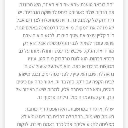
"דה בובאר טוענת שהאישה היא האחר, היא מכוננת
את הזהות שלה כאוביקט ביחס לתשוקה הגברית". יש
ריח חזק של קלמנטינה. רווית מסתכלת לצדדים אבל
לא מזהה את המקור. מי אוכל קלמנטינה באולם סגור.
ד"ר קליין עוצר את שטף דיבורו. לרגע היא חושבת
שהוא עומד לשאול לגבי הקלמנטינה אבל הוא רק
מוריד את הג'קט שלבש עד עכשיו ותולה אותו על גב
הכסא הכתום. הוא לוגם מבקבוק מים קטן, עיניו
מכווצות בריכוז או כאב. הוא משתעל שיעול שטוח.
נראה לה שגם הוא עייף. לפני כמה ימים נכנס מישהו
לבית הקפה עם ז'קט כזה בדיוק, אפור כהה עם כיסים
חומים, והיא כבר מיהרה אליו, למרות שישב באיזור של
קרן, ורק כשנעמדה מולו גילתה פרצוף זר.
יש לה אי סדר במחשבות. היא הופכת דף וכותבת
רשימת משימות. בהתחלה דברים ברורים שהיא לא
מצליחה להגיע אליהם אבל כבר באמת חייבת. לנקות