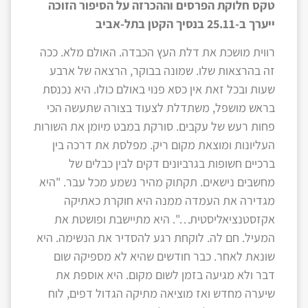
טקס חלוקת הפרסים וההכרזה על הסיפור הזוכה
ייערך ב-25.11 בנסיך הקטן בתל-אביב
רווית מושכת את דלת העץ הכבדה. האולם מלא. ככה
זה בהרצאות שלו. שמונה בבוקר, הרצאה של ארבע
שעות ובכל זאת אין כסא פנוי באולם כולו. היא נכנסת
בראש מושפל, משתדלת לצעוד בצורה שתעשה הכי
פחות רעש של עקבים. סורקת במבט מיומן את השורות
העליונות ומוצאת מקום ריק. מפלסת את דרכה בין
ברכיים חשופות בגרביונים דקים לבין כבלים של
מחשבים נישאים. תקתוק מהיר נשמע מכל עבר. "היא
מגדירה את העמדה ממנה היא חוקרת כאתיקה
אקזסטנציאליסטית…". היא מתיישבת ופושטת את
המעיל. חם לה. לוקחת רגע להסדיר את הנשימה. היא
שונאת לאחר. כבר חודשים שהיא לא מספיקה שום
דבר ולא מגיעה בזמן לשום מקום. היא אוספת את
שיערה מחדש ואז מוציאה מתיקה הגדול דפים, לוח