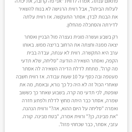
פתאום ענתה. אמרה לרווית "אני פה קרובה, את יכולה
לעלות הביתה", אבל רווית הרגישה לא בנוח להשאיר
את הבנות לבדן. אסתר התעקשה. אז רווית עלתה
לדירתה והסתכלה מהחלון.
רק בשבע ועשרה מונית נעצרה מול הבניין ואסתר
יצאה ממנה וחצתה את הרחוב בריצה ממש. באותו
ערב היא התקשרה. רווית לא ענתה, עבדה בבית
הקפה, ואסתר השאירה הודעה "סליחה, שלא תדעי
מה קרה". מתחת לדלת הדירה השאירה לה אסתר
מעטפה ובה כסף על 10 שעות עבודה. אז רווית חשבה
שאחרי הכול זה לא היה כל כך נורא, ובאמת, מה את
שופטת, לכי תדעי מה קרה. בשבוע שאחר כך כששוב
שמרה, אסתר כבר היתה מחוץ לדלת ולפתע חזרה
ואמרה "סליחה על היום ההוא, אה?" ורווית הנהנה.
"את מבינה, כן?" ורווית אמרה, "בטח מבינה. קורה.
עזבי, אסתר, כבר שכחתי מזה".