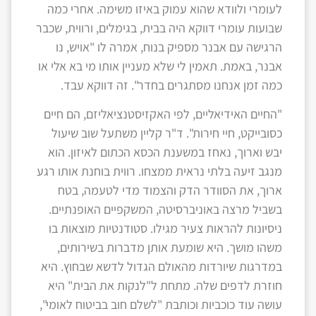
לעומרי ולוודא שהוא עמוק באיזו משימה. אחרי כמה
שבועות עומרי דווקא היה בבית, בגימלים, ורווית, שכבר
הרגישה עם אבנר מספיק בנוח, אמרה לו "אויש, נו
אבנר, באמת. תאמין לי שלא מעניין אותו מי בא אלי או
כמה זמן אנחנו מסתגרים בחדר". זה דווקא עבד.
"החיים האידיאליים, לפי האקזיסטנציאליזם, הם חיים
כסובייקט, חיי חירות". ד"ר קליין משתעל שוב שיעול
יבש וארוך, נאחז במשענת הכסא הכתום לאיזון. הוא
מנגב זיעה בלתי נראית ממצחו. רווית בוחנת אותו רגע
ארוך, את הסוודר הדק והצמוד מדי לטעמה, בטח
בשביל מרצה באוניברסיטה, המשקפיים האופנתיים.
ניסיונות להראות צעיר מגילו. סטודנטיות מוצאות בו
משהו מושך. היא שומעת אותן מדברות בשירותים,
במדרגות שיורדות מהאולם הגדול לדשא שבחוץ. היא
חוזרת לדפים שלה. מתחת ל"לנקות את הבית" היא
עושה עוד כוכביות וכותבת "לשלם חוב בביטוח לאומי",