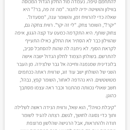
להתחמם טיפה. נעמדה מול החלון הגדול המכוסה
בווילון והושיטה ידיה לתנור. "מה זה פה, בר?" היא
שאלה כדי להרוויח זמן, והשומר ענה, "מסעדה".
"יקר?", השומר צחק. "לי זה יקר". רווית צחקה גם,
צחוק שותף. היא התקדמה כמעט עד קצה הגגון, איפה
שהווילון כבר לא הסתיר את החלון, כאילו התעייף
לקראת הסוף. לא ניתנה לה שהות להסתכל סביב,
להתרשם. בשולחן הצמוד לחלון הגדול ישבה אישה
בלונדינית שמנמנה וחייכה אל גבר שלצידה. מן העבר
השני של השולחן ישב עוד זוג, שרווית ראתה ככתמים
מטושטשים. היא נהדפה לאחור, השומר קפץ, נבהל,
חשב שאולי נכוותה מהתנור וכבר ראה עצמו מסתבך
כהוגן.
"קיבלת כוויה?", הוא שאל, ורווית הנידה ראשה לשלילה
ותוך כדי נסוגה לחושך, לגשם. רצתה להגיד לשומר
תודה ולהתראות, אבל הרגישה שהלשון מרוצפת