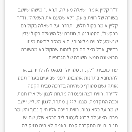
ד"ר קליין אומר "שאלה מעולה, תראי.." מישהו שיושב
בשורה של רווית צועק, "לא שמענו את השאלה", וד"ר
קליין אומר בקול חלש, "תחזרי על השאלה בקול רם
בבקשה". הסטודנטית חוזרת על השאלה בקול עדין
שנשמע לרווית מלאכותי. היא מנסה לראות מי זו
בדיוק, אבל מצליחה רק לזהות שהקול בא מהשורה
הראשונה ממש. השורה של הגרופיות.
עוד כוכבית. "לקנות מטריה". נמאס לה להירטב או
להתחבא בתחנות אוטובוס. לפני שבועיים בערך תפס
אותה גשם מטורף כשהיתה בדרכה מבית הקפה
לדירה. רווית רצה ונעמדה מתחת לגגון של איזו חנות
וככה התקדמה, מגגון לגגון. מתחת לגגון השלישי ישב
שומר על כסא גבוה. רווית חייכה אליו חיוך נבוך והשומר
פרח. הציע לה לבוא לעמוד ליד הכסא שלו, שם יש
תנור ורווית התקרבה קצת. באמת לא היה מזיק לה