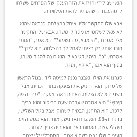
הוא ישב לידי והזיז את הזר הענקי של הפרחים ששלחו
לי מהעבודה, שהסתיר לו את הטלוויזיה.
אבא שלו התקשר אליו ואיחל בהצלחה. כנראה שהוא
לא שאל לשלומי או מסר לי משהו. אבא שלי התקשר
אלי. אמרתי, "הי אבא, מה נשמע?" הוא אמר, "המתח
הורג אותי. רק רציתי לאחל לך בהצלחה. הוא לידך?"
אמרתי, "כן". היה שקט כאילו הוא רוצה להגיד משהו,
בסוף הוא אמר, "אוקיי", וסגר.
סגרנו את הוילון ואבנר נכנס למיטה לידי. בגול הראשון
של מרוקו הוא החניק את הצעקה בתוך הכרית, אבל
בשני הוא לא הצליח. האחות באה וצעקה, "מה זה פה,
קיבוץ?" היא אמרה שעברה שעת הביקור והוא צריך
ללכת. הוא התחנן, הבטיח לשתוק. אבל בגול השלישי,
בדקה ה-88, הוא צרח ואז נישק אותי. הוא ממש הזיע.
היה לי עצוב. האחות באה והוא היה צריך לעזוב.
העיניים שלו נצצו כשהוא אמר, "תסתכלי על עצמך.