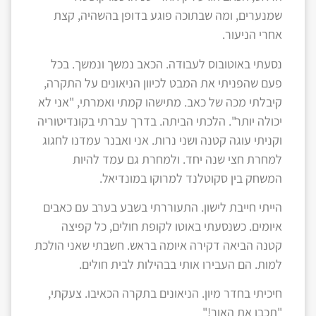
שמנערים, ומה שבתוכה פוגע בדופן בהשהיה, קצת
אחרי הניעור.
נסעתי באוטובוס לעבודה. הכאב נמשך ונמשך. בכל
פעם שהפניתי את המבט לכיוון הניאונים על התקרה,
קיבלתי מכה של כאב. מתישהו קמתי ואמרתי, "אני לא
יכולה יותר". הלכתי הביתה. בדרך עברתי בקונדיטוריה
וקניתי עוגה קטנה ושני נרות. אני ואבנר עמדנו לחגוג
למחרת חצי שנה יחד. ולמחרת גם עמד להיות
המשחק בין סקוטלנד למרוקו במונדיאל.
הייתי חייבת לישון. התעוררתי בשבע בערב עם כאבים
איומים. כשנסעתי באוטו לקופת חולים, כל קפיצה
קטנה הביאה דקירה איומה בראש. חשבתי שאני הולכת
למות. הם העבירו אותי בבהילות לבית חולים.
חיכיתי בחדר מיון. הניאונים בתקרה הכאיבו. צעקתי,
"תכבו את האור!"