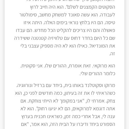
הסקוטים הקמצנים לשלם". הוא היה חייב לרוץ
לעבודה. הוא עשה סאונד למשחק מחשב, סימולטור
טיסה. הם היו בלחץ נוראי בימים האלה. היתה איזו
פאשלה והם היו צריכים להקליט הכל מחדש. הם עבדו
שם כל היום בחדר דחוס עם טלוויזיה קטנטנה ששידרה
את המונדיאל. כאילו הוא לא היה מספיק עצבני בלי
זה.
הוא מרוקאי. זאת אומרת, ההורים שלו. אני סקוטית.
כלומר ההורים שלי.
מרוקו וסקוטלנד באותו בית, ביחד עם ברזיל ונורווגיה.
כשהראיתי לו את זה בעיתון, כמה חודשים לפני כן, הוא
צחק. אמרתי לו, "אני במקומך לא הייתי צוחקת. אם
אתה דוגמא למרוקאים, הם לא יגיעו רחוק". הוא לא
ענה לי, אבל אחרי כמה זמן, כשראינו תכנית בערוץ
הספורט ביחד ודיברו על הבית הזה, הוא אמר, "אם