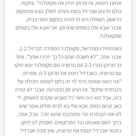
אנחנו דוגמא, אז מרוקו תזיין את סקוטלנד". צחקתי.
כולם יודעים שברזיל בטוח תעלה לשלב הבא מהמקום
הראשון. השאלה היא מי תהיה במקום השני בבית.
אבנר ואבא שלו בטוחים שמרוקו. אני ואבא שלי בטוחים
שסקוטלנד.
כשהתחיל המונדיאל, סקוטלנד הפסידה לברזיל 1-2.
אבנר אמר, "לא חשבתי שהם כל כך יזכירו אותך". אחר
כך מרוקו גמרו 2-2 עם נורווגיה וגם סקוטלנד יצאו תיקו
עם נורווגיה. כשברזיל ניצחו את מרוקו 0-3, אמרתי,
"אני רואה שאתה ודוד לוי זה כלום לעומת היכולת של
הנבחרת שלכם". אז הגיע יום ההכרעה. אבנר לא הודה
בזה, אבל הוא היה חיוור כל השבוע שקדם למשחק. לי
כאב קרום המוח. אבא שלי בא לבית חולים ואמר שיש
לנו את הנבחרת הכי מחורבנת שהוא זוכר. אבל, אמר,
ברוך השם שאנחנו נגד המרוקאים. מספיק לנו תיקו,
בתנאי שברזיל תנצח את נורווגיה, ואין סיבה שברזיל