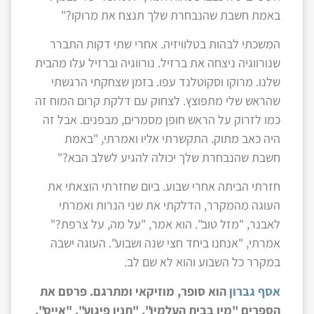
באמת חשבת שהנבחרת שלך תנצח את מרוקו?"
המשכתי לבהות בטלוויזיה. אחרי שתי דקות התברר
שנורווגיה ניצחה את ברזיל. נורווגיה וברזיל עלו מהבית
שלנו. מרוקו וסקוטלנד עפו. בזמן שצחקתי הרגשתי
שהראש שלי מתפוצץ. לצחוק עם דלקת קרום המוח זה
כמו לזרוק על הראש חופן מסמרים, מבפנים. אבל זה
היה כאב מתוק. התקשרתי אליו ואמרתי, "באמת
חשבת שהנבחרת שלך יכולה להגיע לשלב הבא?"
חזרתי הביתה אחרי שבוע. ביום שחזרתי הוצאתי את
העוגה מהמקרר, הדלקתי את שני הנרות ואמרתי
לאבנר, "מזל טוב". הוא אמר, "על מה, על צרפת?"
אמרתי, "אנחנו ביחד חצי שנה ושבוע". העוגה ישבה
במקרר כל השבוע והוא לא שם לב.
אסף גברון
הוא סופר, מוזיקאי ומתרגם. פרסם את
הספרים "מין בבית העלמין", "תנין פיגוע", "אייס",