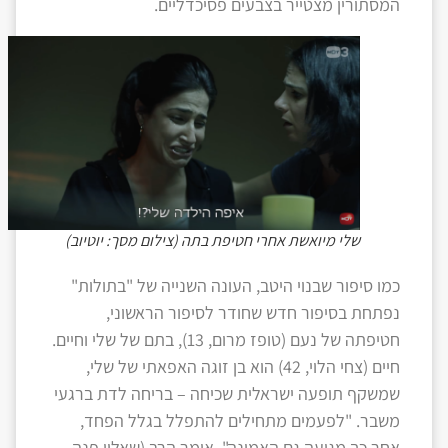
המסתורין מצטייר בצבעים פסיכדליים.
שלי מיואשת אחרי חטיפת בתה (צילום מסך: יוטיוב)
כמו סיפור שבנוי היטב, העונה השנייה של "בתולות"
נפתחת בסיפור חדש שחודר לסיפור הראשוני,
חטיפתה של נעם (טופז מרום, 13), בתם של שלי וחיים.
חיים (צחי הלוי, 42) הוא בן זוגה האפאתי של שלי,
שמשקף תופעה ישראלית שכיחה – בריחה לדת ברגעי
משבר. "לפעמים מתחילים להתפלל בגלל הפחד,
אחר כך מגיעה גם האמונה", אומר הרב (שאליו פנה