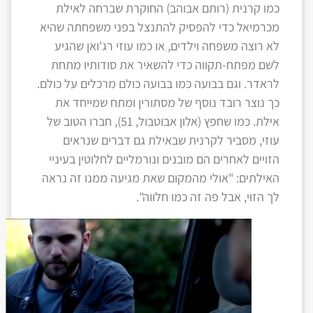
כמו קרנית (רותם אבוהב) החוקרת שברחה לאילת
מכרמיאל כדי להפסיק להתנצל בפני משפחתה שהיא
לא רוצה משפחה וילדים, או כמו עוזי רג'ואן שהגיע
לשם מפתח-תקווה כדי להשאיר את סודותיו מתחת
לראדר. וגם בבועה כמו בבועה כולם מרכלים על כולם.
כך נוצר רובד נוסף של מסתורין ומתח שמייחד את
אילת. כמו שחפץ (אלון אבוטבול, 51), חברו הטוב של
עוזי, מסביר לקרנית שבאילת גם דברים שנראים
הזויים לאחרים הם מובנים ונורמליים לחלוטין בעיניי
האילתים: "אולי מהמקום שאת מגיעה ממנו זה נראה
לך הזוי, אבל פה זה כמו חלווה".