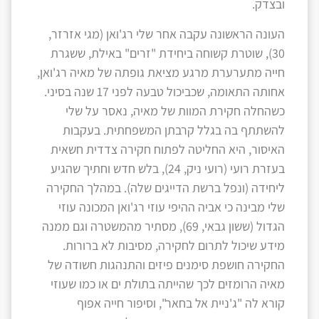
ובצדק.
העונה הראשונה עקבה אחר שלי רג'ואן (מגי אזרזר,
30), שוטרת קשוחה ביחידת "זרים" באילת, ששגרת
חייה מתערערת מרגע מציאת גופתה של מאיה רג'ואן,
אחותה התאומה, שכביכול טבעה לפני 17 שנה בסיני.
כשהחלה חקירת המוות של מאיה, נאסר על שלי
להשתתף בה בגלל קרבתן המשפחתית. בעקבות
האיסור, היא החליטה לפתוח חקירה צדדית חשאית
בעזרת רועי (רועי ניק, 24), בלש חדש וחתיך שהגיע
ליחידה (ונפל ברשת הדייגים שלה). במהלך החקירה
שלי מבינה כי אביה ההיפי עוזי רג'ואן המכונה עוזי
הגדול (ששון גבאי, 69), מסתיר מהמשטרה וגם ממנה
מידע שיכול לתרום לחקירה, מסיבות לא ברורות.
החקירה חושפת סימנים פיזים והתנהגות חשודה של
מאיה הרומזים לכך שהייתה בתולת ים או כמו שעוזי
קורא לה "ג'ניית אל בחאר", וסיפור חייה אפוף