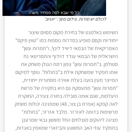
לכולם יש סודות. צילום מסך: 'יוטיוב'
השימוש באלמנט של בחירת מקום מסוים שיצור
ייחודיות וקסם מופיע בסדרות נוספות כמו "טווין פיקס"
האמריקאית של הבמאי דיוויד לינץ', ו"תמרות עשן"
הישראלית של הבמאי עודד דוידוף והתסריטאי נח
סטולמן. ב"תמרות עשן" צפון רמת הגולן משחק את
אותו תפקיד שמשחקת אילת ב"בתולות". נוסף למיקום
המייצר מעין בועה בעלת אווירה מסתורית ייחודית,
"תמרות עשן" מתעסקת גם היא בחקירה של פרשת
היעלמות, שגם אותה מובילה בחורה צעירה, החוקרת
לאה קפקא (אפרת בן צור, 48) שמפגינה יכולות משחק
מרשימות בדומה לאזרזר. מלבד אזרזר, "בתולות"
מציגה ליהוקים מוצלחים החל מששון גבאי שמרענן
בתפקיד עוזי האב המשוגע והביזארי שמאמין באגדות,