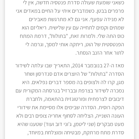
כשאני שומעת שעולה סדרת פנטסיה חדשה, אין לי
פרפרים בבטן. כשמדברים איתי על החיים במאדים אני
לא מנידה עפעף. אני גם לא מתרגשת מאבירים
שמתים וקמים לתחייה עם עין שלישית. ריאליזם הוא
כוס התה שלי. ולמרות זאת, "בתולות", דרמת המתח
הפנטסטית של הוט, ריתקה אותי למסך, וגרמה לי
לתור אחר הזנב הנסתר.
מאז ה-27 בנובמבר 2014, התאריך שבו עלתה לשידור
הסדרה "בתולות" של היוצרים אדם סנדרסון ושחר
מגן, קרו לה ולצופים בה מספר דברים נפלאים. היא
נמכרה לשידור בצרפת ובברזיל בגרסתה המקורית עם
דיבובים לצרפתית ופורטוגזית בהתאמה, ולחברת
הפקה רוסית. הסדרה שבימים אלו מסיימת את שידורי
העונה השנייה, הצליחה לסחוף אחריה צופים רבים ולא
מעט מבקרים (שני ליטמן, ג'וני דוב ועוד) שטענו שהיא
סדרת מתח מרתקת, מבטיחה ומוצלחת במיוחד,