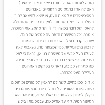
מנסה לענות: האם לבחור בריאליזם או בפנטסיה?
האם להיאחז בתסמינים הרפואיים ובאבחונים
הפסיכיאטרים של מאיה ונעם, או שמא להישאב לתוך
העולם ההזוי של משפחת רג'ואן. גם קרנית שמתחילה
להאמין שמדובר במשהו גדול יותר מהמציאות המוכרת
אומרת "כל המשפחה הזאת עם סמלים של הים".
שתיהן, קרנית ושלי, השוטרות הרציניות שאמורות
לדבוק ברציונאליות כפי שמצופה מהן, נשאבות לאט
לעולם העל-טבעי של משפחת רג'ואן, ונראה כי לאט
מידי. על אף ששלי כבר בחרה בפנטסיה והיא מבינה
מה מתרחש סביבה, נראה כי בפרקים האחרונים
העלילה מעט נמרחת.
אולי כי כמו בחיים, קשה לנו להאמין לסיפורים ומיתוסים
מיתולוגים והיסטורים על בתולות ים המכשפות גברים
בקולן, למרות שלא חסרים כאלו. הידוע מביניהם הוא
הסיפור המיתולוגי על אודיסאוס, שבמסעותיו ביקש