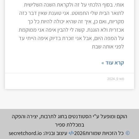
אותי. בסוף הלכתי על זה ולקראת השנה השלישית
לתואר הבית שלי התמוטט. אני טוענת שאין דבר כזה
מקריות, ואם כן, איך זה שהיא יכולה להיות כל כך
אכזרית ולא הוגנת. קשה לי להבין איפה אני ממוקמת
על המפה היום, אבל אני זוכרת בדיוק איפה הייתי עד
לפני אותה שבת
קרא עוד »
מאי 5, 2024
הוקם ומופעל ע"י הסטודנטים בחוג לתרבות, יצירה והפקה
במכללת ספיר
כל הזכויות שמורות
2026
עיצוב ובניה: secretchord.io