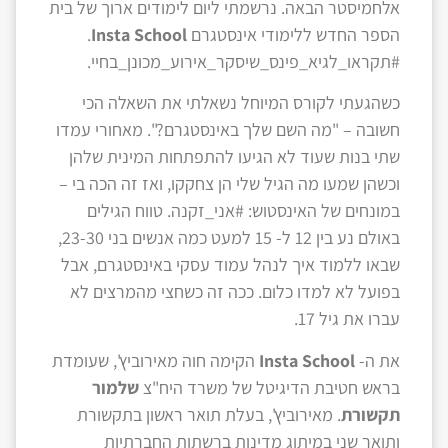
אלחמיסטר הבאה. נרשמתי ליום לימודים ארוך של בית
הספר החדש ללימודי אינסטגרם
School
Insta
.
#תקראו_לגיא_פינס_שיסקר_אירוע_מכונן_בחיי.
כשהגעתי לקורס המיוחל נשאלתי את השאלה הכי
חשובה – "מה השם שלך באינסטגרם?". מאחורי עמדו
שתי בנות שעוד לא הגיעו להתפתחות המינית שלהן
וכשהן שמעו מה הגיל שלי הן צחקקו, ואז זה הכה בי –
במונחים של האינסטוש: #אני_זקנה. טווח הגילים
באולם נע בין 12 ל- 15 למעט כמה אנשים בני 23-30,
שבאו ללמוד איך לנהל עמוד עסקי באינסטגרם, אבל
בפועל לא למדו כלום. ככה זה כשחצי מהמרצים לא
עברו את גיל 17.
את ה-
Insta School
הקימה חוה מאירוביץ', שעומדת
בראש חטיבת הדיגיטל של משרד היח"צ
שלמור
תקשורת
. מאירוביץ', בעלת תואר ראשון בתקשורת
ותואר שני במיתוג מדינות ברשתות החברתיות