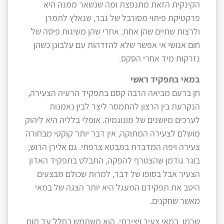
הקינקית הזאת מתנפצת ומה שנשאר ממנה היא
פרקטיקת פיתוי מסורבל של גבר, שנאלץ לתמרן
ולרצות שתיים שהן אחת. אחרי שהן משיגות פיסה של
חום אנושי אי אפשר שלא להזדהות עם עלבונן כשהן
נזרקות מיד אחרי הסקס.
במאי בתפקיד ראשי
חן ברעם מביאה הרבה קסם בתפקיד הרעיה הצעירה,
הנקרעת בין הרצון להתמסר ליצר לבין נאמנות
לערכים מיושנים של מונוגמיה. אופלי בלליה היא ליהוק
מושלם לצעירה המתוקה, אין דבר יותר קוקטי מבחורה
צעירה ויפה המדברת במבטא צרפתי. גם אלירן הרוש,
בוגר גודמן שהצטרף להפקה, התבלט בתפקיד האדון
הצעיר אבל בסופו של דבר, למרות שכולם מבצעים
היטב את תפקידם המעגל היא יותר הצגה של במאי
מאשר שחקנים.
שרמן במאי צעיר ויצירתי, הוא משתמש בחלל עד תום