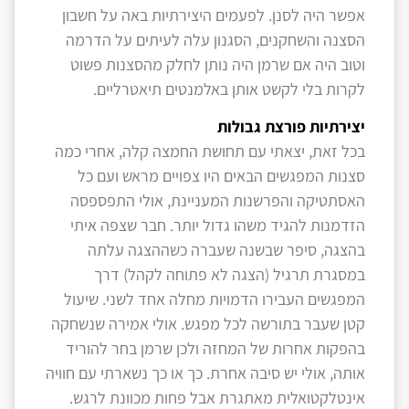
אפשר היה לסנן. לפעמים היצירתיות באה על חשבון
הסצנה והשחקנים, הסגנון עלה לעיתים על הדרמה
וטוב היה אם שרמן היה נותן לחלק מהסצנות פשוט
לקרות בלי לקשט אותן באלמנטים תיאטרליים.
יצירתיות פורצת גבולות
בכל זאת, יצאתי עם תחושת החמצה קלה, אחרי כמה
סצנות המפגשים הבאים היו צפויים מראש ועם כל
האסתטיקה והפרשנות המעניינת, אולי התפספסה
הזדמנות להגיד משהו גדול יותר. חבר שצפה איתי
בהצגה, סיפר שבשנה שעברה כשההצגה עלתה
במסגרת תרגיל (הצגה לא פתוחה לקהל) דרך
המפגשים העבירו הדמויות מחלה אחד לשני. שיעול
קטן שעבר בתורשה לכל מפגש. אולי אמירה שנשחקה
בהפקות אחרות של המחזה ולכן שרמן בחר להוריד
אותה, אולי יש סיבה אחרת. כך או כך נשארתי עם חוויה
אינטלקטואלית מאתגרת אבל פחות מכוונת לרגש.