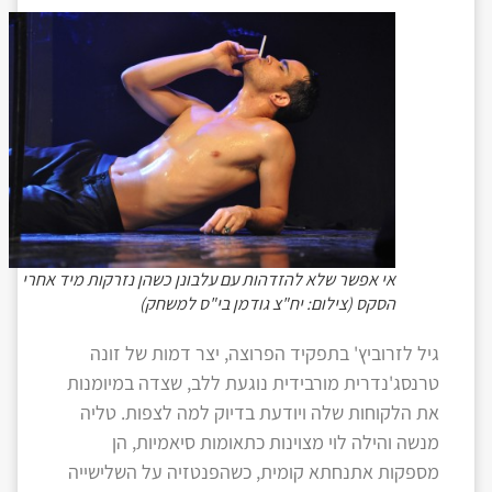
אי אפשר שלא להזדהות עם עלבונן כשהן נזרקות מיד אחרי
הסקס (צילום: יח"צ גודמן בי"ס למשחק)
גיל לזרוביץ' בתפקיד הפרוצה, יצר דמות של זונה
טרנסג'נדרית מורבידית נוגעת ללב, שצדה במיומנות
את הלקוחות שלה ויודעת בדיוק למה לצפות. טליה
מנשה והילה לוי מצוינות כתאומות סיאמיות, הן
מספקות אתנחתא קומית, כשהפנטזיה על השלישייה