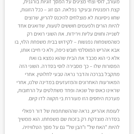
מעורב, לוסי וצחי מציגים על המסך זוגיות בורגנית,
קצת רומנטית ובעיקר נפלאה. הם זוג – ככל הזוגות,
שחוו ניסיונות לא מוצלחים להיכנס להריון, שרוצים
להיות הורים ולפעמים חוששים לטעות, שדואגים אחד
לשנייה וחווים עליות וירידות. את השוני רואים רק
כשהמשפחות נפגשות – לקידוש בבית משפחת הלוי, בו
אבא אהריש המוסלמי חובש כיפה, ולא כי חייבו אותו,
אלא כי הוא מכבד את הבית שהוא נמצא בו ואת
המסורות שלו – כך מסבירה לוסי בסדרה. השוני הזה
מתקבל בברכה והדבר נראה טבעי לחלוטין. אחרי
המאורעות האחרונים והמזעזעים במדינה שלנו, אחרי
שראינו כאוס של שנאה ופחד משתלטים על הרחובות,
מערכת היחסים הזו מעוררת בי תקווה לדו קיום.
לעומת אהריש, נראה שההשתתפות של דור רפאלי
בסדרה מוצדקת רק בזכות שם משפחתו. הוא ממשיך
להיות "האח של" ו"הבן של" גם על מסך הטלוויזיה.