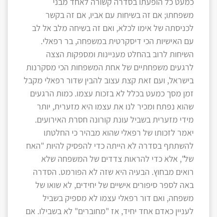
כמעט כל הופעתו בסדרה קשורה לאחד מבני
משפחתו; אם זה בשיחות עם אביו, אם זה בקשר
לכניסתה של אימו לכלא, ואם זה בשיחה מלב אל לב
עם האישיות הכי דיסקרטית במשפחה, בר רפאלי.
השיחות לרוב בהחלט מעניינות ומספקות הצצה
לרגעים משפחתיים של אחת המשפחות הכי מסקרנות
בישראל, ועם זאת קצת עצוב להבין שדור רפאלי מקבל
זמן מסך כמעט בכלל לא בזכות עצמו. כמות הרגעים
שהוא נפתח ומכיר לנו את עצמו היא מזערית, יותר
מידי מזערית בשביל עונת קורונה חסרת האירועים.
יאמר לזכותו של רפאלי שהוא מבהיר כי החלטתו
להשתתף בסדרה לא הייתה כדי להפסיק להיות "האח
של", אלא כדי להראות צדדים של המשפחה שלא
רואים מבחוץ. הבעיה היא שזה לא הפורמט. הסדרה
באה לספר סיפורים אישיים של יחידים, לא שואו של
משפחה, ואם דור רפאלי עצמו לא מספיק בשביל
לעניין כאדם אחד יחיד, אז "מחוברים" לא בשבילו. אם