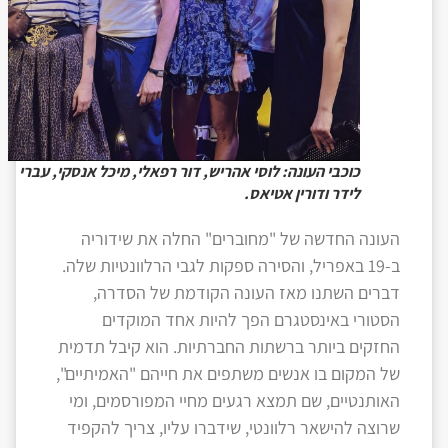
כוכבי העונה: לוסי אהריש, דור רפאלי, מיכל אנסקי, עברי
לידר ודורין אטיאס.
העונה החדשה של "מחוברים" החלה את שידוריה
ב-19 באפריל, והסירה ספקות לגבי הרלוונטיות שלה.
דברים השתנו מאז העונה הקודמת של הסדרה,
הסטורי באינסטגרם הפך להיות אחד המוקדים
החזקים ביותר ברשתות החברתיות. הוא קיבל תדמית
של המקום בו אנשים משתפים את חייהם "האמיתיים",
האותנטיים, שם תמצא רגעים מחיי המפורסמים, ומי
שרוצה להישאר רלוונטי, שידברו עליו, צריך להקפיד