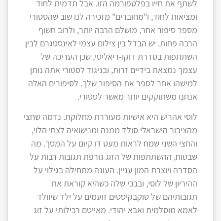
לשתף את חייו בפלטפורמה הזו. אבל תדמית לחוד
ומציאות לחוד, ו"מחוברים" מזכירה לנו שוב שהסטורי
מספר סיפור אחר, מושלם הרבה יותר, ולרוב חשוף
הרבה פחות. יש הבדל בין צילום עצמי לאינסטגרם לבין
השתתפות בסדרת דוקו-ריאליטי, שכן העריכה של
עצמך נמצאת בידיים זרות, ובניגוד לסטורי אתה נותן
למישהו אחר לספר את הסיפור שלך. לסיפורים האלה
אנחנו משתוקקים יותר מאשר לסטורי.
לוסי אהריש היא אישיות מעוררת מחלוקת. נדמה שחצי
מהציבור הישראלי סולד ממנה ומנישואיה לצחי הלוי,
והחצי השני שמח לראות מעט דו קיום על המסך. מה
שבטוח, ההשתתפות של הזוג גורפת תגובות רבות על
הסדרה ויוצרת המון עניין. העונה מתחילה בגילוי על
ההיריון של לוסי, ובבכי שלה כשהיא קוראת את
תגובותיהם של טוקבקיסטים זועמים על ילד שיוולד
לאמא מוסלמית ואבא יהודי. מאייטם רכילותי על זוג