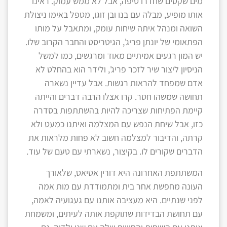
מים שקטים שחדרו טיפה, אבל לא ממש עמוק. ראינו
אותו מופיע, מבלה עם בנו ובן זוגו, מטפל באימו ניצולת
השואה ומנהל איתה שיחות עומק, ומתאבל על מותו
הפתאומי של יונתן פריג', הגיטריסט והחבר הקרוב שלו.
יש המון רגעים אמיתיים מאוד ומרגשים, כמו למשל
הניסיון ליצור שיר לזכר פריג', ולידר הוא בהחלט לא
אדם שמפחד להראות רגשות. אבל עדיין נשארה
תחושה שמשהו חסר. קרו אצלו הרבה דברים והייתה
קיימת הפתיחות שצריכה להיות בהשתתפות בסדרה
כזו, אבל שיחת הנפש עם המצלמה ואיתנו כמעט ולא
קרתה, והדיבור למצלמה חשוב לא פחות מלראות את
הדברים שקורים לו. בקיצור, נשארתי עם טעם של עוד.
המשתתפת האחרונה היא דורין אטיאס, שלאורך
העונה מחפשת אחר בית ומתמודדת עם מות אמה
לפני שנתיים. היא מעציבה אותנו עם געגועיה לאמה,
עם תחושת הבדידות שתוקפת אותה לעיתים, ומשמחת