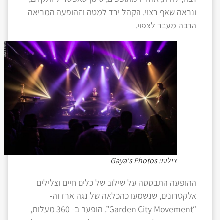
ונראה שאף רצוי. הקהל ירד למטה וההופעה המריאה
הרבה מעבר לצפוי.
צילום: Gaya's Photos
ההופעה התבססה על שילוב של כלים חיים וצלילים
אלקטרונים, שנשמעו כהכלאה של נגה ארז וה-
“Garden City Movement”. הופעה ב- 360 מעלות,