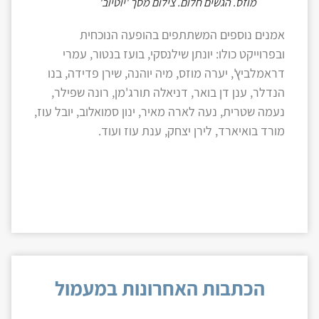
מוזס. הגשים חלום. צילום מסך 'יוטיוב'
אמנים נוספים המשתתפים בהופעה הנוכחית
ובפרוייקט כולו: יונתן שילנסקי, בועז בנטור, עמרי
דראמלביץ', יערה מוזס, מיה יוהנה, שירן פדידה, בנו
הנדלר, ענן דן בואר, דניאלה תורג'מן, רונה שפילר,
נעמה שטרית, נעה לארה מאיר, ינון סמואלוב, יובל עוז,
מורד בואיארד, לירן יצחק, ענת עוז ועוד.
הכתבות האחרונות במעמול