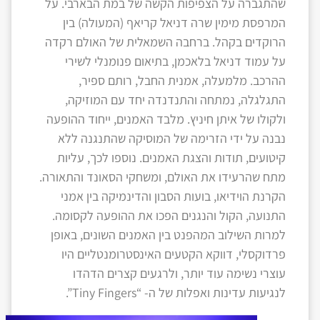
שהתגברה על הצפיפות הקשה של במת הבארבי. על
המרפסת מימין שרה דניאל קריאף (המעולה) בין
הרוקדים בקהל. ברחבה השמאלית של האולם רקדה
על עמוד דניאל בלאכמן, בתיאום פנומנלי לשירי
ההרכב. מלמעלה, אמנית החבל, רותם ספיר,
התגלגלה, נמתחה והתנדנדה יחד עם המוזיקה,
ולקולו של איתן חיניץ. מלבד האמנים, ייחוד ההופעה
נבנה על ידי הזרימה של המוסיקה שהתנגנה ללא
קיטועים, תודות והצגת האמנים. נוספו לכך, עליות
מתח שהרעידו את האולם, ומשחקי הסאונד והתאורה.
הקרנת הוידיאו, בועות הסבון והדינמיקה בין אמני
התנועה, הקול והנגנים הפכו את ההופעה לקסומה.
למרות השילוב המהפנט בין האמנים השונים, באופן
פרדוקסלי, דווקא הקטעים האינסטרומנטליים היו
עוצרי נשימה עוד יותר, ולרגעים קצרים הדהדו
לנגיעות עדינות ואפלות של ה- “Tiny Fingers”.