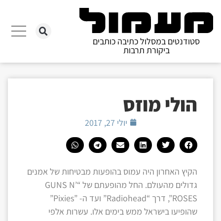
סטודנטים במסלול כתיבה כותבים
ביקורת תרבות
הולי מוזס
יולי 27, 2017
הקיץ האחרון היה עמוס בהופעות מבטיחות של אמנים
גדולים מהעולם. החל מהופעתם של “GUNS N’
ROSES”, דרך “Radiohead” ועד ה- ”Pixies”
שהופיעו בישראל ממש בימים אלו. עשרות אלפי