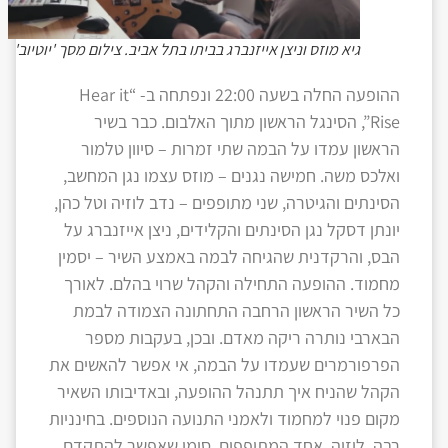
גיא מוזס וניצן אייזנברג בביתו בתל אביב. צילום מסך 'יוטיוב'
ההופעה החלה בשעה 22:00 ונפתחה ב- “Hear it
Rise”, הסינגל הראשון מתוך האלבום. כבר בשיר
הראשון עמדו על הבמה שתי זמרות – סיוון טלמור
ואלכס משה. חמישה נגנים – מוזס עצמו נגן המחשב,
הסינתים והגיטרה, שני מתופפים – נדב לוזיה וטל כהן,
יונתן דסקל נגן הסינתים והקלידים, ניצן אייזנברג על
הבס, והרקדנית שהגיחה לבמה באמצע השיר – יסמין
מחמוד. ההופעה התחילה והקהל שרוי בהלם. לאורך
כל השיר הראשון הרחבה התחתונה הצמודה לבמת
הבארבי נותרה ריקה מאדם. ובכן, בעקבות מספר
הפרפורמרים שעמדו על הבמה, אי אפשר להאשים את
הקהל שהניח איך תתנהל ההופעה, ובאדיבותו השאיר
מקום פנוי למחמוד ולאמני התנועה הנוספים. בחינניות
רבה, לוזיה, אחד המתופפים, סימן שאפשר להתקדם,