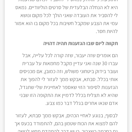
היא לא הנחלה הבלעדית של סרטים הוליוודיים. נמאס
לי להסביר את העובדה שאני הולך לכל מקום ונושא
עמי את הצבע שמקבל חשיבות בכל מקום בו הוא אמור
להיות חסר.
תקווה ליום שבו הגזענות תהיה דהויה
הם אומרים שזה יעבור, שזה קורה לכל עלייה, אבל
עברו 30 שנה ואני עדיין מקבל מחמאות על עברית
ועובר בידוק ביטחוני משולש, וזה כמובן, אם מכניסים
אותי בכלל. סבתא, אבקש ממך לעזור לי להפוך את
הגזענות לסיפור הזוי שאספר לאחיינית שלי שתגדל,
שהיא לא תצליח בכלל לדמיין את התקופה הזו שבני
אדם שנאו אחרים בגלל דבר כמו צבע.
לבסוף, בנוגע לאחיי הכהים, אבקש ממך סבתא, לעזור
להם למצוא את הכוח שטמון בהם, להתמודד בכעס אך
גם בחכמה כשצריך. כי יש דרך להתקדם מחוץ לנישה