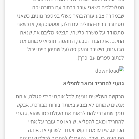
המלוכלכים כשאני עובר ברחוב עם בחורה יפה
שבמקרה צבע עורה בהיר משלי במספר גוונים, כשאני
מסתובב בבית-החולים עם חלוק וסטטוסקופ, או כשאני
מתמודד על משרה כלשהי. תוציאי מליבם את שנאת
החינם. את הבוז הטבעי, הזוהמה. תוציאי ממוחם את
הגזענות, הישירה והעקיפה (על שתיהן הייתי יכול
לכתוב ספרים עבי כרך).
גזעני להחריד וכואב להפליא
הבקשה השלישית נוגעת לכל אותם יחידי סגולה, אותם
אנשים שמוחם לא נצבע באותה בורות מבורכת. אבקש
ממך שתעזרי להם לראות את העולם כמו שהוא, גזעני
להחריד וכואב להפליא. שיראו מה עובר על אחיי
הכהים. שידעו את הקושי ויעזרו לשרוף את אותה
התופעה. כי וואלה, נמאס לי להסביר לכולם שגזענות