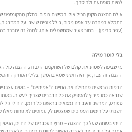
להיות מופתעת ולהיסחף.
אולם ההצגה הקטן הכיל אולי חמישים צופים. כחלק מהקונספט של
התמלא
במהרה
עד אפס מקום, כולל צופים שישבו על המדרגות
(עפר פרימן) – בחור צעיר שמחשמלים אותו. למה? זה יתברר בהמ
בלי לומר מילה
מי שציפה לשמוע את קולם של השחקנים התבדה, ההצגה כולה איל
ההצגה זה עבד, אך היה חשש שמא בהמשך צלילי המוזיקה והמשח
הדמות הראשית מתחילה את החיים ה"אמיתיים" – בוסים עצבניים, 
שנראה כמו מירוץ להספיק את כל הדברים שצריך לעשות. באותו
ספורט, המחשב והעבודה נמצאים בראשנו כל הזמן. היה לי קל
חשבתי על הימים העמוסים שמצפים לי, עמוסים לא פחות מאלו 
הייתי בטוחה שעל כך ההצגה – מרוץ העכברים של החיים, הניסי
אמנם על טירוף, אך לא כזה הקשור לחיים תובעניים, אלא כזה 