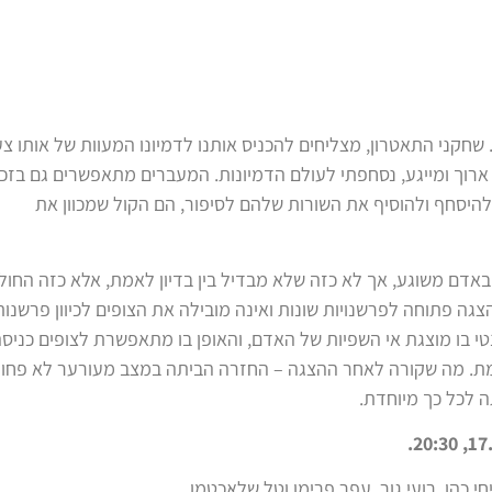
חקני התאטרון, מצליחים להכניס אותנו לדמיונו המעוות של אותו צע
 ארוך ומייגע, נסחפתי לעולם הדמיונות. המעברים מתאפשרים גם בזכ
להיסחף ולהוסיף את השורות שלהם לסיפור, הם הקול שמכוון את
אדם משוגע, אך לא כזה שלא מבדיל בין בדיון לאמת, אלא כזה החול
ה פתוחה לפרשנויות שונות ואינה מובילה את הצופים לכיוון פרשנות
טי בו מוצגת אי השפיות של האדם, והאופן בו מתאפשרת לצופים כניס
למת. מה שקורה לאחר ההצגה – החזרה הביתה במצב מעורער לא פחו
 לכל כך מיוחדת.
חי כהן, רועי גור, עפר פרימן וטל שלאכטמן.