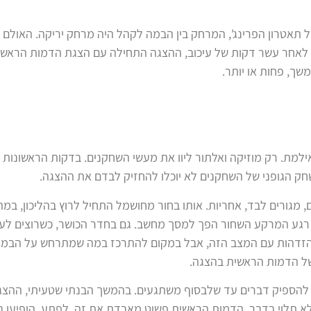
 תאטרון הפרינג', המרחק בין הבמה לקהל היה מרחק יריקה. האולם
. לאחר עשר דקות של עיכוב, ההצגה התחילה עם הצגת הדמות הראשי
שך, פחות או יותר.
מת. רק מוזיקה ואלתור ליוו את מעשי השחקנים. בדקות הראשונות 
ק הגופני של השחקנים לא יוכלו להחזיק לבדם את ההצגה.
מגורים לבד, אחריות. אותו בחור מחושמל התחיל לרוץ בהליכון, במה
 רגע המרקע השחור הפך למסך מחשב. גם בחדר הכושר, כשרוצים לע
 להזדהות עם המצב הזה, אבל במקום להתרכז במה שמתרחש על הבמה
של הדמות הראשית בהצגה.
ון להספיק דברים עד שלבסוף משתגעים. בהמשך הבנתי שטעיתי, ההצג
שלא תלוי בדבר. הדמות הראשית פשוט מאבדת את זה. לפתע, הופיעו ב