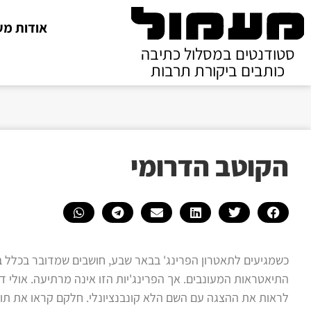
אודות מע
סטודנטים במסלול כתיבה
כותבים ביקורת תרבות
הקוטב הדרומי
כשמגיעים לתאטרון הפרינג' בבאר שבע, חושבים שמדובר בכלל בג
התיאטראות המעונבים. אך הפרינג'יות הזו אינה מרתיעה. אולי דו
לראות את ההצגה עם השם הלא קונבנציונלי. חלקם קראו את תו