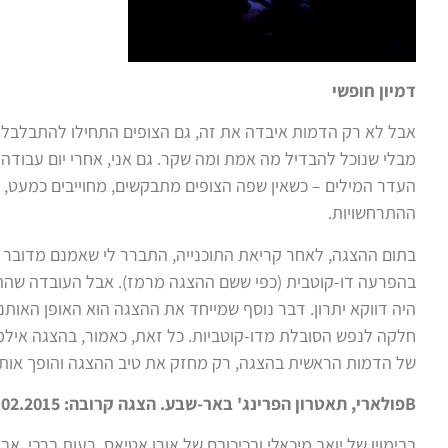
דמיון חופשי
אבל לא רק הדמות איבדה את זה, גם הצופים התחילו להתבלבל. ש
מבלי שנוכל להבדיל מה אמת ומה שקר. גם אני, אחרי יום עבודה
העדר המילים – כשאין שפה הצופים מתבקשים, מחוייבים כמעט, 
ההתרחשויות.
בתום ההצגה, לאחר קריאת התוכנייה, התברר לי שאמנם מדובר ב
בהפרעה דו-קוטבית (כפי ששם ההצגה מרמז). אבל העובדה שההצג
היה דווקא יתרון. דבר נוסף שמייחד את ההצגה הוא האופן האותנ
חלקה לנפש הסובלת מדו-קוטביות. כל זאת, כאמור, בהצגה אי
של הדמות הראשית בהצגה, רק מחזק את טיב ההצגה והופך אותה
Bפולארי, תאטרון הפרינג' באר-שבע. הצגה קרובה: 17.02.2015, 20:30.
בבימויו של יואב מיכאלי ובכיכובם של אורן אטיאס, רעות ברבי, אבי