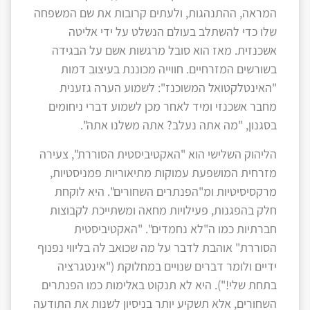
המראה, ההתנהגות, ולעתים קרובות את שם המשפחה
שלו כדי להשתלב בעולם הנשלט על ידי אליטה
אשכנזית. מאז הוא סובל מרגשות אשם על הבגידה
בשורשים המזרחיים. חווייה מכוננת בעיצוב דמות
"האינטלקטואל המשוכנז": לשמוע הערה גזענית
מחבר אשכנזי ומיד לאחר מכן לשמוע דברי ניחומים
בסגנון, "מה אתה נעלב? אתה משלנו אתה".
הליהוק השלישי הוא "האקטיביסטית הסוררת", צעירה
מזרחית המושפעת עמוקות מתיאוריות פמניסטיות,
מרקסיסיטיות ומ"הפנתרים השחורים". היא לוקחת
חלק בהפגנות, פעילויות מחאה ומשתייכת לקבוצות
חברתיות כמו ה"לא נחמדים". "האקטיביסטית
הסוררת" אוהבת לדבר על מה שכואב לה בליווי נפנוף
ידיים ולומר דברים שנויים במחלוקת ("אינטגרציה
בתחת שלי!"). היא לא תנקוט באלימות כמו הפנתרים
השחורים, אלא תשקיע יותר בניסיון לשנות את התודעה