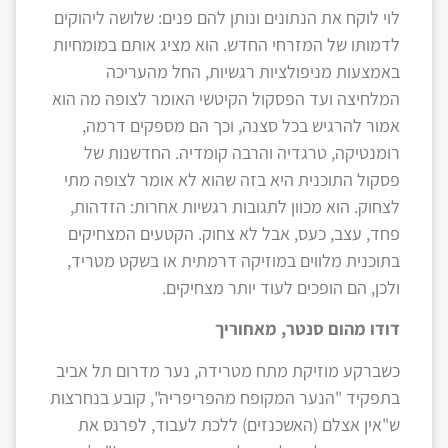
לוי לוקח את הנתונים ונותן להם פנים: שלושה ליהוקים
לדמותו של המזרחי החדש. הוא מציג אותם במומחיות
באמצעות מניפולציות רגשיות, החל מהעריכה
המלחיצה ועד הפסקול הקיטשי האומר לצופה מה הוא
אמור להרגיש בכל סצנה, וכך הם מספקים דרמה,
רומנטיקה, טרגדיה והרבה קומדיה. החדשנות של
פסקול התוכנית היא בזה שהוא לא אומר לצופה מתי
לצחוק. הוא מכוון לתגובות רגשיות אחרות: הזדהות,
פחד, עצב, כעס, אבל לא צחוק. הקטעים המצחיקים
בתוכנית מלווים במוזיקה דרמתית או בשקט מטריד,
ולכן, הם הופכים לעוד יותר מצחיקים.
דודו מהום סנטר, מאחוריך
כשברקע מוזיקת מתח מטרידה, נער מדרום תל אביב
בתפקיד "הנער המקופח מהפריפריה", קובע בנחרצות
ש"אין אצלם (האשכנזים) ללכת לעבוד, לפרנס את