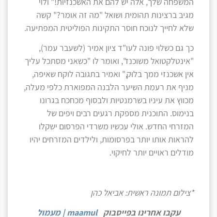
המשפחה שלך, אלה יש להם את האשכנזיוּת!" ולוי
מגיב ברצינות תהומית ושואל "מה זה אומר?" קשה
שלא לחייך לנוכח חוסר התקינות הפוליטית המפתיעה.
כך גם כשלוי פונה לעו"ד ציון אמיר (לשעבר עמר),
"אינטלקטואל משוכנז", ואומר לו "כשאני מסתכל עליך
אין אשכנזי ממך בלוּק," ואמיר בתגובה לוקח שאיפה,
מניף את רעמת השיער הלבנה המפוארת כלפי מעלה,
מכווץ את עיניו בשרמנטיות ולבסוף מכחכח בגרונו
בנימוס. התוכנית מספקת רגעים רבים ויפים של
המזרחי החדש. אולי עכשיו משרדי הפרסום ישקלו
להראות אותו יותר בפרסומות, ולילדים המזרחים יהיו
מודלים ראויים יותר לחיקוי.
*צילום תמונה ראשית: אביאל כהן
עקבו אחרינו בפייסבוק
maamul | מעמול