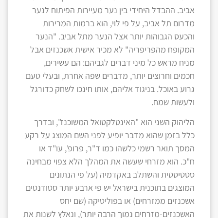
אביב. ההבדל היחידי בין נער מעיירות הפיתוח לנער
מדרום תל אביב, על פי לוי, הוא ברמות המרירות
והכעס הגבוהות יותר אצל הנער מתל אביב. "הנער
המקופח מהפריפריה" לא מכיר אישית אשכנזים אבל
מניח מראש כל מיני דברים לגביהם: הם עשירים,
חכמים וחרוצים יותר, מדברים שפה אחרת, ובעלי טעם
גרוע באוכל. בניגוד אליהם, אותו חינכו לשחק כדורגל
ולעשות שמח.
הליהוק השני הוא "האינטלקטואל המשוכנז", ובדרך
כלל בזמן שהוא מדבר יופיע לפני השם המוצג על רקע
המסך תואר רשמי כלשהו כמו ד"ר, פרופ', עו"ד או
ח"כ. הוא מזרחי שעשה את המהלך הלא צפוי מבחינה
סטטיסטית והשתלב באקדמיה (על פי הנתונים
המוצגים בתוכנית בישראל יש פי ארבע יותר סטודנטים
אשכנזים ממזרחים) או בפוליטיקה (שם יחס
האשכנזים-מזרחים נמוך הרבה יותר), ונאלץ לשנות את