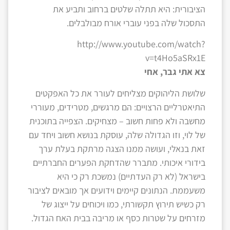
הציבורית: היא תתלה שלטים ברחוב ותביע את
התסכול שלה בפני עוברי אורח מבולבלים.
http://www.youtube.com/watch?
v=t4Ho5aSRx1E
צא אתי גבר, אחי
שלושת הליהוקים מצליחים לעורר את כל האפקטים
התיאטרליים הרצויים: הם מרגשים, מטרידים, מעוררי
מחשבה ולא פחות חשוב – מצחיקים. הצפייה בתוכנית
של לוי, וזו הגדולה שלה, עוסקת בנושא חשוב ויחד עם
זאת בנאלי, ועושה ממנו הצגה מרתקת בעלת ערך
בידורי איכותי. מתברר שהדחקת הפערים החברתיים
בישראל (לא רק העדתיים) נמשכת רק כי היא
משעממת. הנתונים קיימים וידועים אך מובאים לציבור
רק כשיש תירוץ תקשורתי, כמו ויכוחים על ייצוג של
מזרחים על שטרות כסף או מריבה בבית האח הגדול.