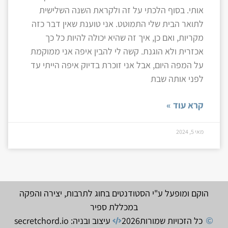
אותי. בסוף הלכתי על זה ולקראת השנה השלישית
לתואר הבית שלי התמוטט. אני טוענת שאין דבר כזה
מקריות, ואם כן, איך זה שהיא יכולה להיות כל כך
אכזרית ולא הוגנת. קשה לי להבין איפה אני ממוקמת
על המפה היום, אבל אני זוכרת בדיוק איפה הייתי עד
לפני אותה שבת
קרא עוד »
מאי 5, 2024
הוקם ומופעל ע"י הסטודנטים בחוג לתרבות, יצירה והפקה
במכללת ספיר
כל הזכויות שמורות
2026
עיצוב ובניה: secretchord.io