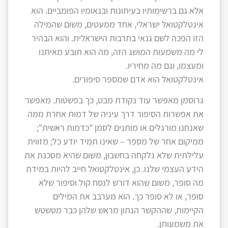
אלא גם ברשימותיו בעיתונות ובנאומיו הפומביים. הוא
אינטלקטואל ישראלי, אחד ממעטים, משום שהמילה
הזו הפכה לשם גנאי בתרבות הישראלית. והוא הבהיר
לי מה משמעות המושג הזה, מה הוא תובע מאיתנו
ומעצמו, וגם מה מחיריו.
אינטלקטואל הוא אדם שמספר סיפורים.
גרוסמן מאפשר עוד נקודת מבט, כך בפשטות. מאפשר
את אפשרות הסיפור דרך עיניה של דמות אחרת ממה
שאנחנו מורגלים או מותנים לסמן "כדמות ראשית";
ממיקום אחר של מספר – שאינו תמיד יודע כל; מזווית
עלילתית שלא נלקחה בחשבון, משום שהיא מסכנת את
הידע העצמי שלנו. כן, אינטלקטואל חייב להיות במידת
מה סופר, משום שהוא דורש לנסח קול וסיפור שלא
סופר, או לא סופר כך. הוא מערבב את המילים
הקיימות, שההקשר הנתון מראש שלהן כבר מטשטש
את משמעותן.