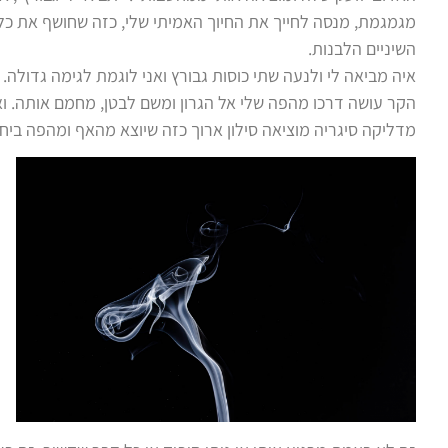
מגמגמת, מנסה לחייך את החיוך האמיתי שלי, כזה שחושף את כל
השיניים הלבנות.
איה מביאה לי ולנעה שתי כוסות גבורץ ואני לוגמת לגימה גדולה. 
הקר עושה דרכו מהפה שלי אל הגרון ומשם לבטן, מחמם אותה. וא
מדליקה סיגריה מוציאה סילון ארוך כזה שיוצא מהאף ומהפה ביח