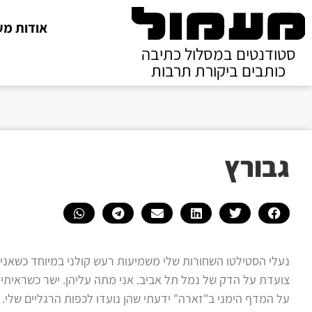
אודות מע
סטודנטים במסלול כתיבה
כותבים ביקורת תרבות
גבורץ
נעלי הסטילטו השחורות שלי משמיעות רעש קולני במיוחד כשאני
צועדת על הדק של נמל תל אביב. אני מתה עליהן. ישר כשראיתי 
על המדף הימני ב"זארה" ידעתי שהן נועדו לכפות הרגליים שלי. 