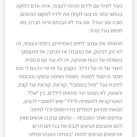
כעיר לטיול עם ילדים תהיתי לעצמי, איזה אדם הלוקה
בנפשו יבחר מרצונו לקחת את ילדיו למקום המזוהם,
מוכה עוני וגורל. אם עוד לא הבנתם איזה חברה, נסו
חיפוש גוגל מהיר.
תתאימי את עצמך לחיים האמיתיים, נזפתי בעצמי, זה
לא זמן לפינוק. את כותבת? אז תכתבי, אל תתעסקי
בשאלות של הגות ואתיקה, זה לא עוד קורס מבית
היוצר של מי-טל נדלר. הקובץ על מרסיי הדגים לי מהו
חומר פרסומי למופת. נשמתי נשימה עמוקה והכנסתי
לתיבת גוגל "טיול במומביי". קוראת, קוראת עוד קצת,
והאמת, לא נשמע יעד מתאים לילדים. בין "שלל
האטרקציות למשפחה ולילד" שיש למומביי להציע,
מצאתי מוזיאון לפסלים בודהיסטים וכלי לחימה
עתיקים ואתר המכבסה – מתחם ענק בו אנשים שאין
להם אמצעים מגיעים לכבס את בגדיהם וזרים
אירופאים מגיעים לחזות "במחזה האנתרופולוגי