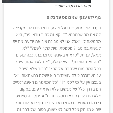
תחנת הרכבת של מומביי
גוף ידע ענקי שמבוסס על כלום
בערב אמי מתעניינת על מה עבדתי היום ואני מקריאה
לה את מה שכתבתי. "דווקא זה כתוב נורא יפה", היא
מחמיאה לי, "אבל אני לא מבינה איך את יודעת מה יש
לעשות במומביי? פספסתי טיול שלך לשם?" "לא
אמא", עניתי, "קראתי באינטרנט וכתבתי, ככה עושים."
"מה זאת אומרת?" היא שאלה, "את לא באמת הייתי
בכל המקומות שכתבת עליהם?" "ברור שלא הייתי"
עניתי. "וככה כולם עושים?" היא שאלה בהשתאות, "אז
בעצם אין על מי לסמוך?" "כל המאמרים האינטרנטיים
הם בדרך כלל של אנשים שלא היו אף פעם במקום,
אלא הם פשוט קוראים ומשכתבים" עניתי. זה מצחיק
כי כולם מעתיקים מכולם עד שנוצר גוף ידע אחד ענק
שהוא מנותק מכל קשר למציאות, בסופו של דבר זה