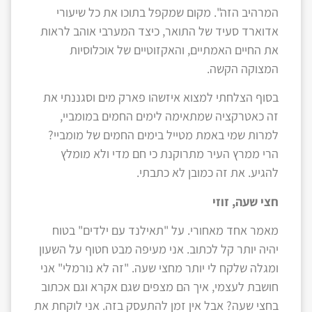
המרהיב הזה". מקום שמקפל בתוכו את כל שיעורי
אדוארד סעיד של התואר, כיצד המערבי אוהב לראות
את החיים האמתיים, והאקזוטיים של אוכלוסיות
המצוקה הקשה.
בסוף הצלחתי למצוא איזשהו פארק מים וסגננתי את
זה כאטרקציה שמתאימה לימים החמים במומביי,
למרות שמי באמת מטייל בימים החמים של מומביי?
הרי ממרץ העיר מתרוקנת כי חם מדי ולא מומלץ
להגיע. את זה כמובן לא כתבתי.
חצי שעה, זוזי
מאמר אחד מאחורי. על "תאילנד עם ילדים" בטוח
יהיה יותר קל לכתוב. אני מעיפה מבט חטוף על השעון
ומגלה שלקח לי יותר מחצי שעה. "זה לא נורמלי" אני
חושבת לעצמי, איך הם מצפים שגם אקרא וגם אכתוב
בחצי שעה? אבל אין זמן להתעסק בזה. אני לוקחת את