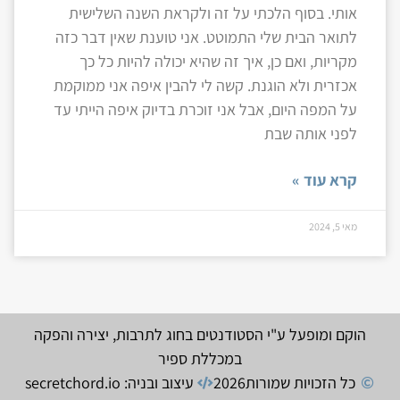
אותי. בסוף הלכתי על זה ולקראת השנה השלישית
לתואר הבית שלי התמוטט. אני טוענת שאין דבר כזה
מקריות, ואם כן, איך זה שהיא יכולה להיות כל כך
אכזרית ולא הוגנת. קשה לי להבין איפה אני ממוקמת
על המפה היום, אבל אני זוכרת בדיוק איפה הייתי עד
לפני אותה שבת
קרא עוד »
מאי 5, 2024
הוקם ומופעל ע"י הסטודנטים בחוג לתרבות, יצירה והפקה
במכללת ספיר
כל הזכויות שמורות
2026
עיצוב ובניה: secretchord.io