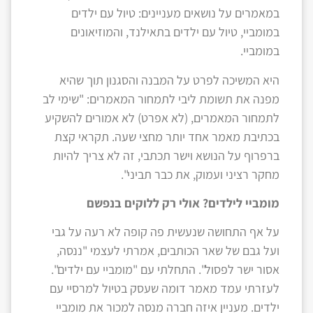
במאמרים על נושאים מעניינים: טיול עם ילדים
במומביי, טיול עם ילדים בתאילנד, והמוזיאונים
במומביי.
היא המשיכה לפרט על המבנה והסגנון תוך שהיא
מפנה את תשומת ליבי לתמחור המאמרים: "שימי לב
לתמחור המאמרים, (לא אפרט) לא אמורים להשקיע
בכתיבת מאמר אחד יותר מחצי שעה. תקראי קצת
ברפרוף על הנושא וישר תכתבי, זה לא צריך להיות
מחקר רציני ועמוק, את כבר תביני".
מומביי לילדים? אולי רק ללוקים בנפשם
על אף התחושה שנעשית פה קופה לא רעה על גבי
ועל גבם של שאר הכותבים, אמרתי לעצמי "ננסה,
אסור ישר לפסול". התחלתי עם "מומביי עם ילדים".
לעזרתי עמד מאמר דומה שעסק בטיול למרסיי עם
ילדים. מעניין איזה חברה מנסה למכור את מומביי