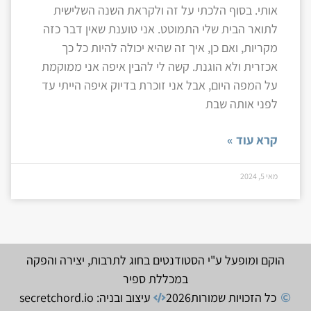
אותי. בסוף הלכתי על זה ולקראת השנה השלישית
לתואר הבית שלי התמוטט. אני טוענת שאין דבר כזה
מקריות, ואם כן, איך זה שהיא יכולה להיות כל כך
אכזרית ולא הוגנת. קשה לי להבין איפה אני ממוקמת
על המפה היום, אבל אני זוכרת בדיוק איפה הייתי עד
לפני אותה שבת
קרא עוד »
מאי 5, 2024
הוקם ומופעל ע"י הסטודנטים בחוג לתרבות, יצירה והפקה
במכללת ספיר
כל הזכויות שמורות
2026
עיצוב ובניה: secretchord.io