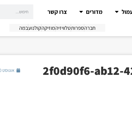
מול
מדורים
צרו קשר
חברה
ספרות
טלוויזיה
מוזיקה
קולנוע
במה
2f0d90f6-ab12-4
אוגוסט 10, 2018