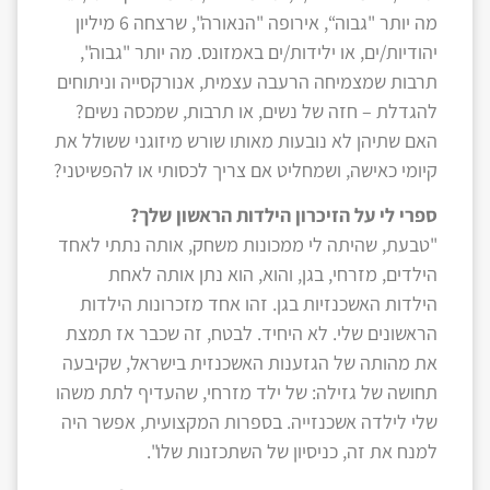
מה יותר "גבוה“, אירופה "הנאורה", שרצחה 6 מיליון
יהודיות/ים, או ילידות/ים באמזונס. מה יותר "גבוה",
תרבות שמצמיחה הרעבה עצמית, אנורקסייה וניתוחים
להגדלת – חזה של נשים, או תרבות, שמכסה נשים?
האם שתיהן לא נובעות מאותו שורש מיזוגני ששולל את
קיומי כאישה, ושמחליט אם צריך לכסותי או להפשיטני?
ספרי לי על הזיכרון הילדות הראשון שלך?
"טבעת, שהיתה לי ממכונות משחק, אותה נתתי לאחד
הילדים, מזרחי, בגן, והוא, הוא נתן אותה לאחת
הילדות האשכנזיות בגן. זהו אחד מזכרונות הילדות
הראשונים שלי. לא היחיד. לבטח, זה שכבר אז תמצת
את מהותה של הגזענות האשכנזית בישראל, שקיבעה
תחושה של גזילה: של ילד מזרחי, שהעדיף לתת משהו
שלי לילדה אשכנזייה. בספרות המקצועית, אפשר היה
למנח את זה, כניסיון של השתכזנות שלו".