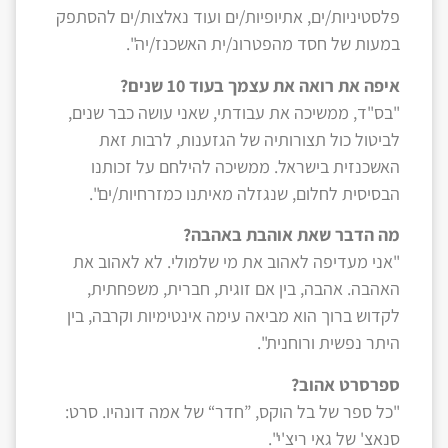
פלסטיניות/ים, אתיופיות/ים ועוד נאלצות/ים להסתפק
במעות של חסד מהפטרונ/ית האשכנז/יה".
איפה את רואה את עצמך בעוד 10 שנים?
"בס"ד, ממשיכה את עבודתי, שאני עושה כבר שנים,
לביטול כול תצורותיה של הגזענות, לרבות זאת
האשכנזית בישראל. ממשיכה להילחם על זכותנו
הבסיסית לחלום, שנגזלה מאיתנו כמזרחיות/ים".
מה הדבר שאת אוהבת באהבה?
"אני מעדיפה לאהוב את מי שלמולי. לא לאהוב את
האהבה. אהבה, בין אם זוגית, חברית, משפחתית,
לקדוש ברוך הוא מביאה עימה אינטימיות וקרבה, בין
היתר נפשית ורוחנית".
ספרסרט אהוב?
"כל ספר של בל הוקס, ”חדר“ של אמה דונהיו. סרט:
סנאצ' של גאי ריצ'י".