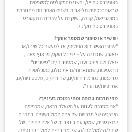
באוניברסיטת ייל, והשני מהפקולטה למשפטים
שבאוניברסיטת תל-אביב. בשנים האחרונות מתגוררת
במונטריאול, קנדה, ושוקדת על עבודת הדוקטורט
באוניברסיטת מק'גיל.
יש שיר או סיפור שמספר אותך?
"עבורי האישי הוא הפוליטי, אז למעשה כל שיר ו/או
מאסה, שנכתבה על – ידי בל הוקס, פראנץ פאנון,
מאלקולם איקס ועוד, שמספרות/ים "סיפורים“
ונראטיבות, שמתארותי/ם את כולנו, כאוכלוסיות
מדוכאות, כמו מזרחיות/ים, שחורות/ים, פלסטיניות/ים,
אתיופיות/ים ועוד".
מהי תרבות גבוהה ומהי נמוכה בעינייך?
"אני מסרבת לענות על השאלה הזאת, שמכפיפה
היררכיה של תרבויות של אחת למול השנייה, בתבנית
יורוצנטרית, שמקבעת בינאריות של אלה למולנו, של
שחור/ה למול לבנ/ה, של מודרני/ת למול דקדנטי/ת.