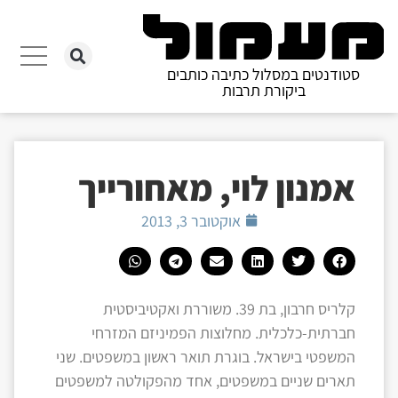
סטודנטים במסלול כתיבה כותבים
ביקורת תרבות
אמנון לוי, מאחורייך
אוקטובר 3, 2013
קלריס חרבון, בת 39. משוררת ואקטיביסטית
חברתית-כלכלית. מחלוצות הפמיניזם המזרחי
המשפטי בישראל. בוגרת תואר ראשון במשפטים. שני
תארים שניים במשפטים, אחד מהפקולטה למשפטים