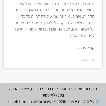
אותי. בסוף הלכתי על זה ולקראת השנה השלישית
לתואר הבית שלי התמוטט. אני טוענת שאין דבר כזה
מקריות, ואם כן, איך זה שהיא יכולה להיות כל כך
אכזרית ולא הוגנת. קשה לי להבין איפה אני ממוקמת
על המפה היום, אבל אני זוכרת בדיוק איפה הייתי עד
לפני אותה שבת
קרא עוד »
מאי 5, 2024
הוקם ומופעל ע"י הסטודנטים בחוג לתרבות, יצירה והפקה
במכללת ספיר
כל הזכויות שמורות
2026
עיצוב ובניה: secretchord.io