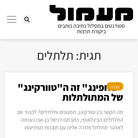
סטודנטים במסלול כתיבה כותבים
ביקורת תרבות
תגית: תלתלים
"פלופינג" זה ה"טוורקינג"
חברה
של המתולתלות
מה הקשר בין טוורקינג, תמנונים ותלתלים? לכבוד יום
התלתלים הבינלאומי, כתבתנו דניאל בן-אבו נענתה
לאתגר מתלתל וחזרה אלינו עם תובנות מפתיעות