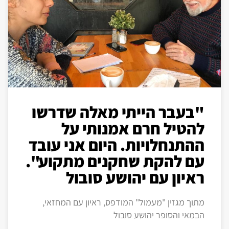
"בעבר הייתי מאלה שדרשו
להטיל חרם אמנותי על
ההתנחלויות. היום אני עובד
עם להקת שחקנים מתקוע".
ראיון עם יהושע סובול
מתוך מגזין "מעמול" המודפס, ראיון עם המחזאי,
הבמאי והסופר יהושע סובול