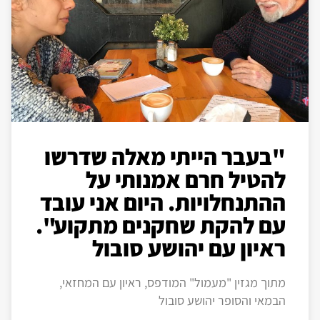
"בעבר הייתי מאלה שדרשו
להטיל חרם אמנותי על
ההתנחלויות. היום אני עובד
עם להקת שחקנים מתקוע".
ראיון עם יהושע סובול
מתוך מגזין "מעמול" המודפס, ראיון עם המחזאי,
הבמאי והסופר יהושע סובול