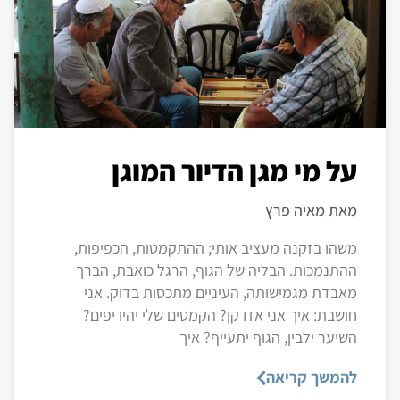
על מי מגן הדיור המוגן
מאת מאיה פרץ
משהו בזקנה מעציב אותי; ההתקמטות, הכפיפות,
ההתנמכות. הבליה של הגוף, הרגל כואבת, הברך
מאבדת מגמישותה, העיניים מתכסות בדוק. אני
חושבת: איך אני אזדקן? הקמטים שלי יהיו יפים?
השיער ילבין, הגוף יתעייף? איך
להמשך קריאה