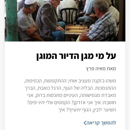
על מי מגן הדיור המוגן
מאת מאיה פרץ
משהו בזקנה מעציב אותי; ההתקמטות, הכפיפות,
ההתנמכות. הבליה של הגוף, הרגל כואבת, הברך
מאבדת מגמישותה, העיניים מתכסות בדוק. אני
חושבת: איך אני אזדקן? הקמטים שלי יהיו יפים?
השיער ילבין, הגוף יתעייף? איך
להמשך קריאה