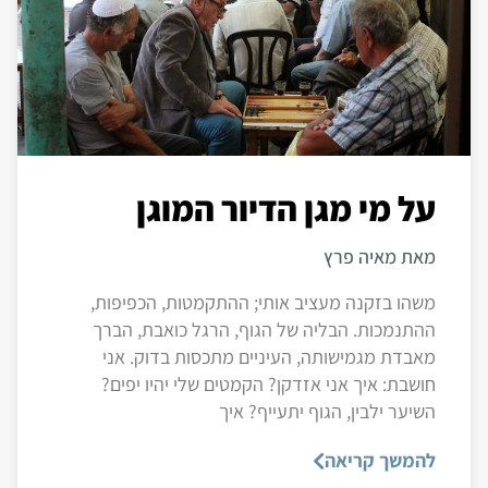
על מי מגן הדיור המוגן
מאת מאיה פרץ
משהו בזקנה מעציב אותי; ההתקמטות, הכפיפות,
ההתנמכות. הבליה של הגוף, הרגל כואבת, הברך
מאבדת מגמישותה, העיניים מתכסות בדוק. אני
חושבת: איך אני אזדקן? הקמטים שלי יהיו יפים?
השיער ילבין, הגוף יתעייף? איך
להמשך קריאה